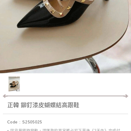
正韓 鉚釘漆皮蝴蝶結高跟鞋
Code : S2505025
• 因貨量隨時變動，請匯款的買家務必於下單後《3天內》完成付