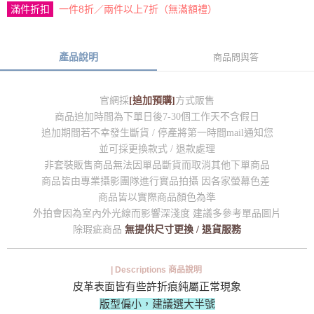
滿件折扣
一件8折／兩件以上7折（無滿額禮）
產品說明
商品問與答
官網採
[追加預購]
方式販售
商品追加時間為下單日後7-30個工作天不含假日
追加期間若不幸發生斷貨 / 停產將第一時間mail通知您
並可採更換款式 / 退款處理
非套裝販售商品無法因單品斷貨而取消其他下單商品
商品皆由專業攝影團隊進行實品拍攝 因各家螢幕色差
商品皆以實際商品顏色為準
外拍會因為室內外光線而影響深淺度 建議多參考單品圖片
除瑕疵商品
無提供尺寸更換 / 退貨服務
| Descriptions 商品說明
皮革表面皆有些許折痕純屬正常現象
版型偏小，建議選大半號