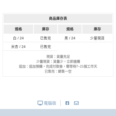
商品庫存表
規格
庫存
規格
庫存
白 / 24
已售完
黑 / 24
少量現貨
米杏 / 24
已售完
現貨：貨量充足
少量現貨：貨量少，立即搶購
追加：追加預購，完成付款後，需等待7~21個工作天
已售完：銷售一空
電腦版