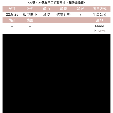
*22號、25號為手工訂製尺寸，無法退換貨*
尺寸
版型
鞋面
鞋墊
鞋跟
測量方式
22.5-25
版型偏小
漆皮
透氣鞋墊
7
平量公分
筒高
筒圍
產地
--
--
Made
in
Korea