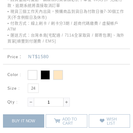
款，逾期系統將直接取消訂單
• 現貨三個工作天內出貨，預購商品到貨日為付款日後7-30個工作
天(不含例假日及休市)
• 付款方式：線上刷卡 / 刷卡分3期 / 超商代碼繳費 / 虛擬帳戶
ATM
• 運送方式：台灣本島[宅配通 / 711&全家取貨 / 郵寄包裹]、海外
買家[順豐到付運費 / EMS]
NT$1580
Price：
Color :
Size :
24
Qty :
ADD TO
WISH
BUY IT NOW
CART
LIST