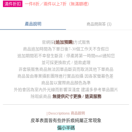
滿件折扣
一件8折／兩件以上7折（無滿額禮）
產品說明
商品問與答 (1)
官網採
[追加預購]
方式販售
商品追加時間為下單日後7-30個工作天不含假日
追加期間若不幸發生斷貨 / 停產將第一時間mail通知您
並可採更換款式 / 退款處理
非套裝販售商品無法因單品斷貨而取消其他下單商品
商品皆由專業攝影團隊進行實品拍攝 因各家螢幕色差
商品皆以實際商品顏色為準
外拍會因為室內外光線而影響深淺度 建議多參考單品圖片
除瑕疵商品
無提供尺寸更換 / 退貨服務
| Descriptions 商品說明
皮革表面皆有些許折痕純屬正常現象
偏小半碼