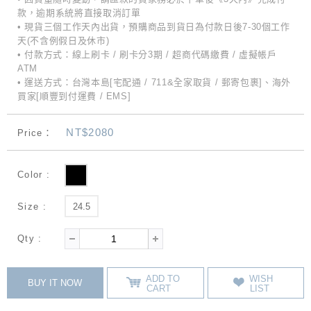
款，逾期系統將直接取消訂單
• 現貨三個工作天內出貨，預購商品到貨日為付款日後7-30個工作
天(不含例假日及休市)
• 付款方式：線上刷卡 / 刷卡分3期 / 超商代碼繳費 / 虛擬帳戶
ATM
• 運送方式：台灣本島[宅配通 / 711&全家取貨 / 郵寄包裹]、海外
買家[順豐到付運費 / EMS]
NT$2080
Price：
Color :
Size :
24.5
Qty :
ADD TO
WISH
BUY IT NOW
CART
LIST