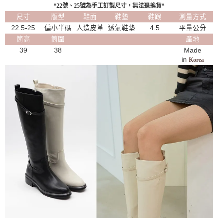
*22號、25號為手工訂製尺寸，無法退換貨*
尺寸
版型
鞋面
鞋墊
鞋跟
測量方式
22.5-25
偏小半碼
人造皮革
透氣鞋墊
4.5
平量公分
筒高
筒圍
產地
39
38
Made
in
Korea