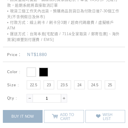
款，逾期系統將直接取消訂單
• 現貨三個工作天內出貨，預購商品到貨日為付款日後7-30個工作
天(不含例假日及休市)
• 付款方式：線上刷卡 / 刷卡分3期 / 超商代碼繳費 / 虛擬帳戶
ATM
• 運送方式：台灣本島[宅配通 / 711&全家取貨 / 郵寄包裹]、海外
買家[順豐到付運費 / EMS]
NT$1880
Price：
Color :
Size :
22.5
23
23.5
24
24.5
25
Qty :
ADD TO
WISH
BUY IT NOW
CART
LIST