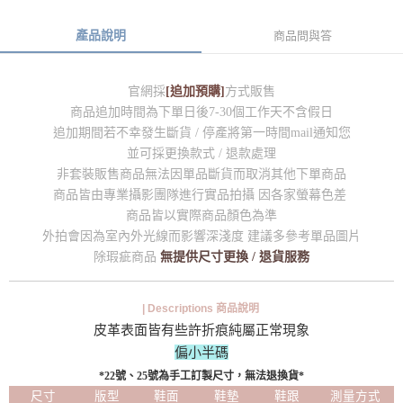
產品說明
商品問與答
官網採
[追加預購]
方式販售
商品追加時間為下單日後7-30個工作天不含假日
追加期間若不幸發生斷貨 / 停產將第一時間mail通知您
並可採更換款式 / 退款處理
非套裝販售商品無法因單品斷貨而取消其他下單商品
商品皆由專業攝影團隊進行實品拍攝 因各家螢幕色差
商品皆以實際商品顏色為準
外拍會因為室內外光線而影響深淺度 建議多參考單品圖片
除瑕疵商品
無提供尺寸更換 / 退貨服務
| Descriptions 商品說明
皮革表面皆有些許折痕純屬正常現象
偏小半碼
*22號、25號為手工訂製尺寸，無法退換貨*
尺寸
版型
鞋面
鞋墊
鞋跟
測量方式