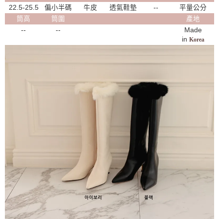
22.5-25.5
偏小半碼
牛皮
透氣鞋墊
--
平量公分
筒高
筒圍
產地
--
--
Made
in
Korea