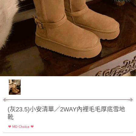
(灰23.5)小安清單／2WAY內裡毛毛厚底雪地
靴