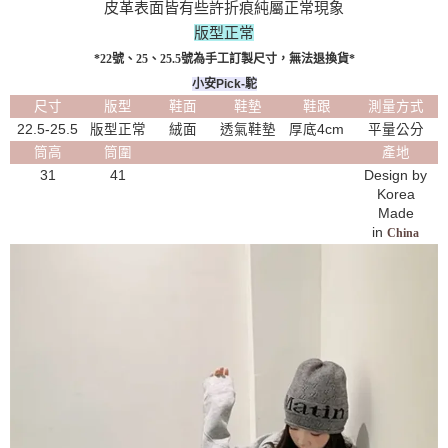
皮革表面皆有些許折痕純屬正常現象
版型正常
*22號、25、25.5號為手工訂製尺寸，無法退換貨*
小安Pick-駝
尺寸
版型
鞋面
鞋墊
鞋跟
測量方式
22.5-25.5
版型正常
絨面
透氣鞋墊
厚底4cm
平量公分
筒高
筒圍
產地
31
41
Design by
Korea
Made
in
China