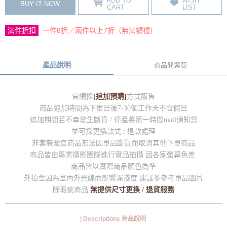
ADD TO
WISH
BUY IT NOW
CART
LIST
滿件折扣
一件8折／兩件以上7折（無滿額禮）
產品說明
商品問與答
官網採
[追加預購]
方式販售
商品追加時間為下單日後7-30個工作天不含假日
追加期間若不幸發生斷貨 / 停產將第一時間mail通知您
並可採更換款式 / 退款處理
非套裝販售商品無法因單品斷貨而取消其他下單商品
商品皆由專業攝影團隊進行實品拍攝 因各家螢幕色差
商品皆以實際商品顏色為準
外拍會因為室內外光線而影響深淺度 建議多參考單品圖片
除瑕疵商品
無提供尺寸更換 / 退貨服務
| Descriptions 商品說明