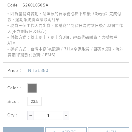
Code : S2601050SA
• 因貨量隨時變動，請匯款的買家務必於下單後《3天內》完成付
款，逾期系統將直接取消訂單
• 現貨三個工作天內出貨，預購商品到貨日為付款日後7-30個工作
天(不含例假日及休市)
• 付款方式：線上刷卡 / 刷卡分3期 / 超商代碼繳費 / 虛擬帳戶
ATM
• 運送方式：台灣本島[宅配通 / 711&全家取貨 / 郵寄包裹]、海外
買家[順豐到付運費 / EMS]
NT$1880
Price：
Color :
Size :
23.5
Qty :