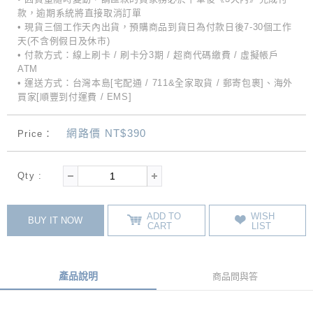
款，逾期系統將直接取消訂單
• 現貨三個工作天內出貨，預購商品到貨日為付款日後7-30個工作
天(不含例假日及休市)
• 付款方式：線上刷卡 / 刷卡分3期 / 超商代碼繳費 / 虛擬帳戶
ATM
• 運送方式：台灣本島[宅配通 / 711&全家取貨 / 郵寄包裹]、海外
買家[順豐到付運費 / EMS]
網路價 NT$390
Price：
Qty :
ADD TO
WISH
BUY IT NOW
CART
LIST
產品說明
商品問與答