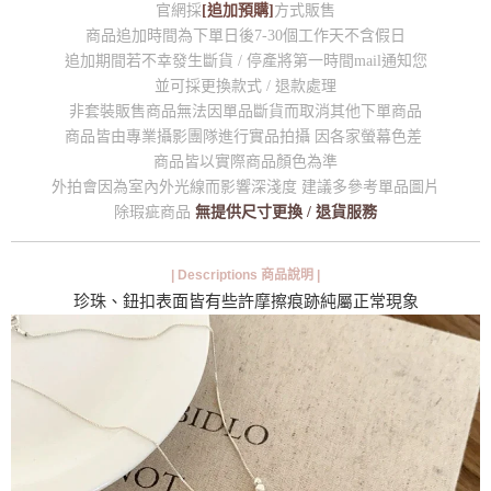
官網採
[追加預購]
方式販售
商品追加時間為下單日後7-30個工作天不含假日
追加期間若不幸發生斷貨 / 停產將第一時間mail通知您
並可採更換款式 / 退款處理
非套裝販售商品無法因單品斷貨而取消其他下單商品
商品皆由專業攝影團隊進行實品拍攝 因各家螢幕色差
商品皆以實際商品顏色為準
外拍會因為室內外光線而影響深淺度 建議多參考單品圖片
除瑕疵商品
無提供尺寸更換 / 退貨服務
| Descriptions 商品說明 |
珍珠、鈕扣表面皆有些許摩擦痕跡純屬正常現象