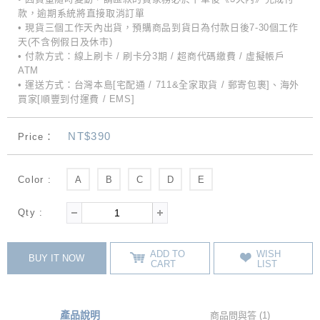
款，逾期系統將直接取消訂單
• 現貨三個工作天內出貨，預購商品到貨日為付款日後7-30個工作
天(不含例假日及休市)
• 付款方式：線上刷卡 / 刷卡分3期 / 超商代碼繳費 / 虛擬帳戶
ATM
• 運送方式：台灣本島[宅配通 / 711&全家取貨 / 郵寄包裹]、海外
買家[順豐到付運費 / EMS]
NT$390
Price：
Color :
A
B
C
D
E
Qty :
ADD TO
WISH
BUY IT NOW
CART
LIST
產品說明
商品問與答 (1)