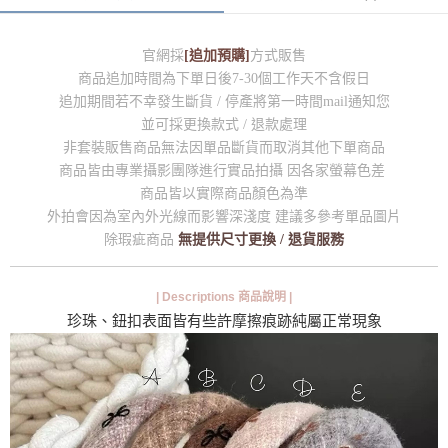
官網採
[追加預購]
方式販售
商品追加時間為下單日後7-30個工作天不含假日
追加期間若不幸發生斷貨 / 停產將第一時間mail通知您
並可採更換款式 / 退款處理
非套裝販售商品無法因單品斷貨而取消其他下單商品
商品皆由專業攝影團隊進行實品拍攝 因各家螢幕色差
商品皆以實際商品顏色為準
外拍會因為室內外光線而影響深淺度 建議多參考單品圖片
除瑕疵商品
無提供尺寸更換 / 退貨服務
| Descriptions 商品說明 |
珍珠、鈕扣表面皆有些許摩擦痕跡純屬正常現象