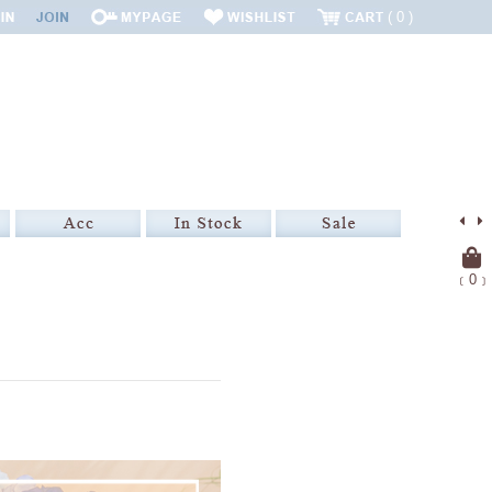
0
﹝
0
﹞