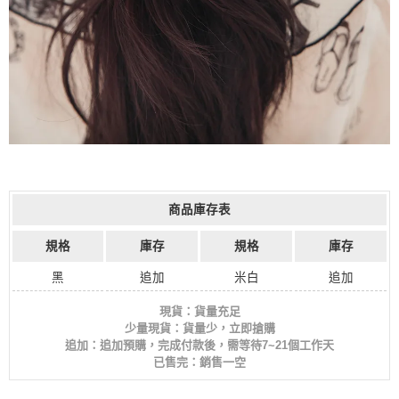
商品庫存表
規格
庫存
規格
庫存
黑
追加
米白
追加
現貨：貨量充足
少量現貨：貨量少，立即搶購
追加：追加預購，完成付款後，需等待7~21個工作天
已售完：銷售一空