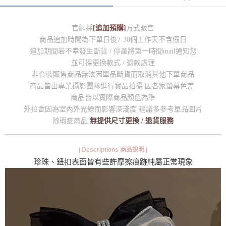
官網採
[追加預購]
方式販售
商品追加時間為下單日後7-30個工作天不含假日
追加期間若不幸發生斷貨 / 停產將第一時間mail通知您
並可採更換款式 / 退款處理
非套裝販售商品無法因單品斷貨而取消其他下單商品
商品皆由專業攝影團隊進行實品拍攝 因各家螢幕色差
商品皆以實際商品顏色為準
外拍會因為室內外光線而影響深淺度 建議多參考單品圖片
除瑕疵商品
無提供尺寸更換 / 退貨服務
| Descriptions 商品說明 |
珍珠、鈕扣表面皆有些許摩擦痕跡純屬正常現象