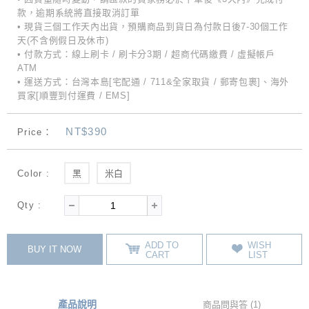
款，逾期系統將直接取消訂單
• 現貨三個工作天內出貨，預購商品到貨日為付款日後7-30個工作
天(不含例假日及休市)
• 付款方式：線上刷卡 / 刷卡分3期 / 超商代碼繳費 / 虛擬帳戶
ATM
• 運送方式：台灣本島[宅配通 / 711&全家取貨 / 郵寄包裹]、海外
買家[順豐到付運費 / EMS]
NT$390
Price：
Color :
黑
米白
Qty :
ADD TO
WISH
BUY IT NOW
CART
LIST
產品說明
商品問與答 (1)