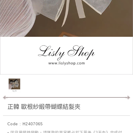
正韓 歐根紗緞帶蝴蝶結髮夾
Code : H2407065
• 因貨量隨時變動，請匯款的買家務必於下單後《3天內》完成付