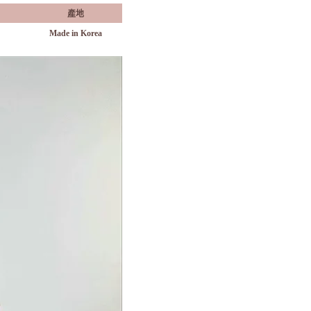
產地
Made in Korea