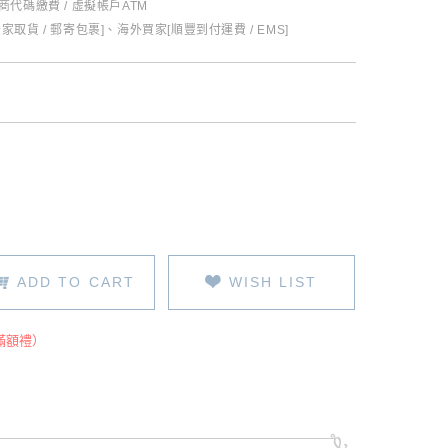
超商代碼繳費 / 虛擬帳戶ATM
全家取貨 / 郵寄包裹]、海外買家[順豐到付運費 / EMS]
ADD TO CART
WISH LIST
滿額禮）