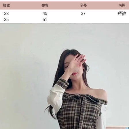
腰寬
臀寬
全長
內裡
33
49
37
短褲
35
51