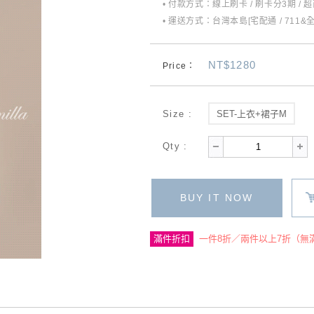
• 付款方式：線上刷卡 / 刷卡分3期 / 
• 運送方式：台灣本島[宅配通 / 711&
NT$1280
Price：
Size :
SET-上衣+裙子M
Qty :
BUY IT NOW
滿件折扣
一件8折／兩件以上7折（無