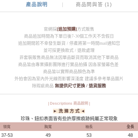
產品說明
商品問與答 (1)
官網採
[追加預購]
方式販售
商品追加時間為下單日後7-30個工作天不含假日
追加期間若不幸發生斷貨 / 停產將第一時間mail通知您
並可採更換款式 / 退款處理
非套裝販售商品無法因單品斷貨而取消其他下單商品
商品皆由專業攝影團隊進行實品拍攝 因各家螢幕色差
商品皆以實際商品顏色為準
外拍會因為室內外光線而影響深淺度 建議多參考單品圖片
除瑕疵商品
無提供尺寸更換 / 退貨服務
| Descriptions 商品說明 |
► 洗 滌 方 式 ◄
珍珠、鈕扣表面皆有些許摩擦痕跡純屬正常現象
領寬
胸寬
袖長
全長
37-53
49
53
48