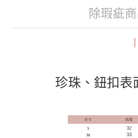
除瑕疵
珍珠、鈕扣表
尺寸
肩寬
32
S
33
M