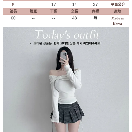
--
17
14
37
F
平量公分
袖長
腰寬
下擺
全長
內裡
產地
60
--
--
48
無
Made in
Korea