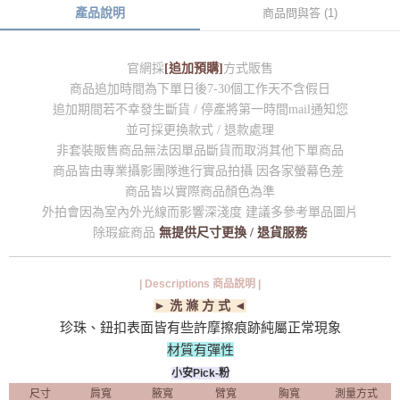
產品說明
商品問與答 (1)
官網採
[追加預購]
方式販售
商品追加時間為下單日後7-30個工作天不含假日
追加期間若不幸發生斷貨 / 停產將第一時間mail通知您
並可採更換款式 / 退款處理
非套裝販售商品無法因單品斷貨而取消其他下單商品
商品皆由專業攝影團隊進行實品拍攝 因各家螢幕色差
商品皆以實際商品顏色為準
外拍會因為室內外光線而影響深淺度 建議多參考單品圖片
除瑕疵商品
無提供尺寸更換 / 退貨服務
| Descriptions 商品說明 |
► 洗 滌 方 式 ◄
珍珠、鈕扣表面皆有些許摩擦痕跡純屬正常現象
材質有彈性
小安Pick-粉
尺寸
肩寬
腋寬
臂寬
胸寬
測量方式