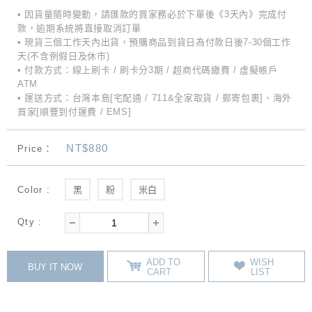
• 因貨量隨時變動，請匯款的買家務必於下單後《3天內》完成付
款，逾期系統將直接取消訂單
• 現貨三個工作天內出貨，預購商品到貨日為付款日後7-30個工作
天(不含例假日及休市)
• 付款方式：線上刷卡 / 刷卡分3期 / 超商代碼繳費 / 虛擬帳戶
ATM
• 運送方式：台灣本島[宅配通 / 711&全家取貨 / 郵寄包裹]、海外
買家[順豐到付運費 / EMS]
NT$880
Price：
Color :
黑
粉
米白
Qty :
ADD TO
WISH
BUY IT NOW
CART
LIST