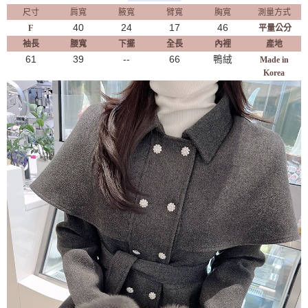
尺寸
肩寬
腋寬
臂寬
胸寬
測量方式
40
24
17
46
F
平量公分
袖長
腰寬
下擺
全長
內裡
產地
61
39
--
66
鴨絨
Made in
Korea