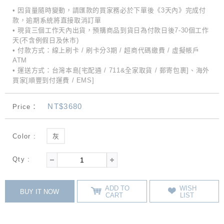
• 因貨量隨時變動，請匯款的買家務必於下單後《3天內》完成付
款，逾期系統將直接取消訂單
• 現貨三個工作天內出貨，預購商品到貨日為付款日後7-30個工作
天(不含例假日及休市)
• 付款方式：線上刷卡 / 刷卡分3期 / 超商代碼繳費 / 虛擬帳戶
ATM
• 運送方式：台灣本島[宅配通 / 711&全家取貨 / 郵寄包裹]、海外
買家[順豐到付運費 / EMS]
NT$3680
Price：
Color :
灰
Qty :
ADD TO
WISH
BUY IT NOW
CART
LIST