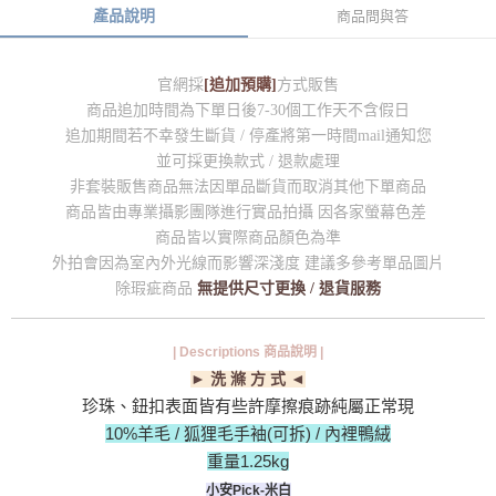
產品說明
商品問與答
官網採
[追加預購]
方式販售
商品追加時間為下單日後7-30個工作天不含假日
追加期間若不幸發生斷貨 / 停產將第一時間mail通知您
並可採更換款式 / 退款處理
非套裝販售商品無法因單品斷貨而取消其他下單商品
商品皆由專業攝影團隊進行實品拍攝 因各家螢幕色差
商品皆以實際商品顏色為準
外拍會因為室內外光線而影響深淺度 建議多參考單品圖片
除瑕疵商品
無提供尺寸更換 / 退貨服務
| Descriptions 商品說明 |
► 洗 滌 方 式 ◄
珍珠、鈕扣表面皆有些許摩擦痕跡純屬正常現
10%羊毛 / 狐狸毛手袖(可拆) / 內裡鴨絨
重量1.25kg
小安Pick-米白