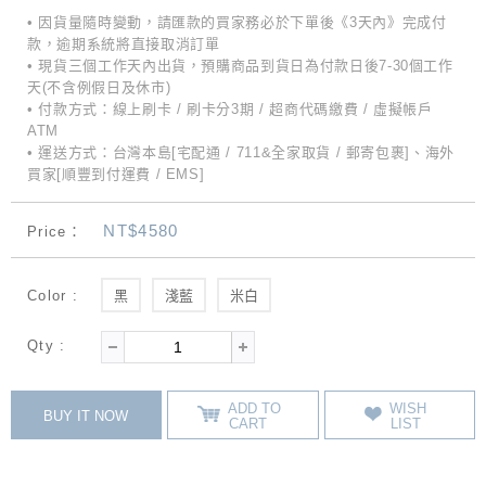
• 因貨量隨時變動，請匯款的買家務必於下單後《3天內》完成付
款，逾期系統將直接取消訂單
• 現貨三個工作天內出貨，預購商品到貨日為付款日後7-30個工作
天(不含例假日及休市)
• 付款方式：線上刷卡 / 刷卡分3期 / 超商代碼繳費 / 虛擬帳戶
ATM
• 運送方式：台灣本島[宅配通 / 711&全家取貨 / 郵寄包裹]、海外
買家[順豐到付運費 / EMS]
NT$4580
Price：
Color :
黑
淺藍
米白
Qty :
ADD TO
WISH
BUY IT NOW
CART
LIST