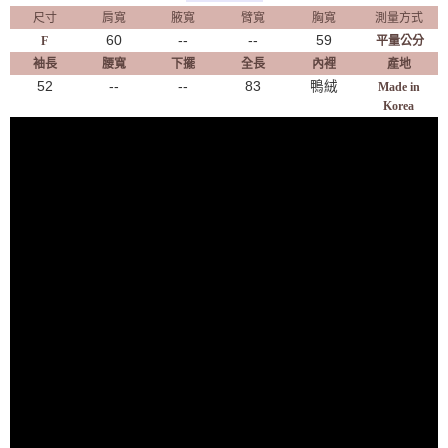
尺寸
肩寬
腋寬
臂寬
胸寬
測量方式
60
--
--
59
F
平量公分
袖長
腰寬
下擺
全長
內裡
產地
52
--
--
83
鴨絨
Made in
Korea