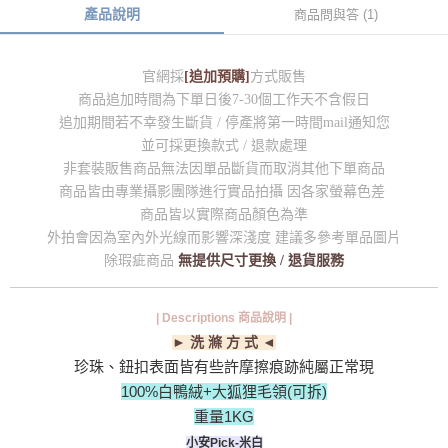
產品說明
商品問與答 (1)
官網採
[追加預購]
方式販售
商品追加時間為下單日後7-30個工作天不含假日
追加期間若不幸發生斷貨 / 停產將第一時間mail通知您
並可採更換款式 / 退款處理
非套裝販售商品無法因單品斷貨而取消其他下單商品
商品皆由專業攝影團隊進行實品拍攝 因各家螢幕色差
商品皆以實際商品顏色為準
外拍會因為室內外光線而影響深淺度 建議多參考單品圖片
除瑕疵商品
無提供尺寸更換 / 退貨服務
| Descriptions 商品說明 |
► 洗 滌 方 式 ◄
珍珠、鈕扣表面皆有些許摩擦痕跡純屬正常現
100%白鴨絨+大狐狸毛領(可拆)
重量1KG
小安Pick-米白