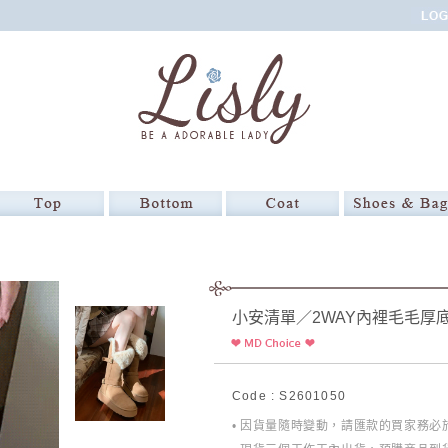
小安清單／2WAY內裡毛毛厚
Code : S2601050
• 因貨量隨時變動，請匯款的買家務