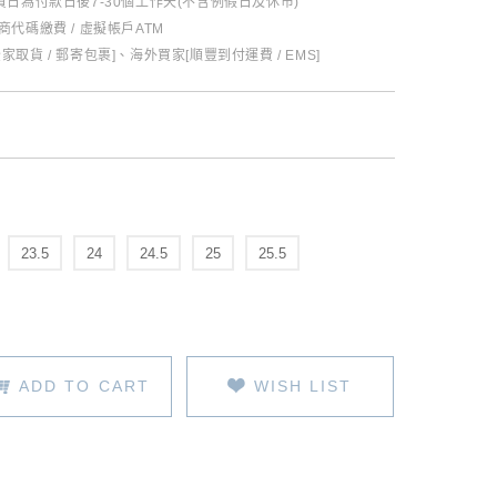
日為付款日後7-30個工作天(不含例假日及休市)
超商代碼繳費 / 虛擬帳戶ATM
全家取貨 / 郵寄包裹]、海外買家[順豐到付運費 / EMS]
23.5
24
24.5
25
25.5
ADD TO CART
WISH LIST