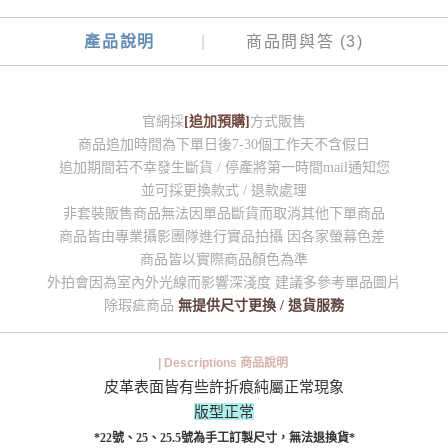
產品說明
商品問與答 (3)
官網採
[追加預購]
方式販售
商品追加時間為下單日後7-30個工作天不含假日
追加期間若不幸發生斷貨 / 停產將第一時間mail通知您
並可採更換款式 / 退款處理
非套裝販售商品無法因單品斷貨而取消其他下單商品
商品皆由專業攝影團隊進行實品拍攝 因各家螢幕色差
商品皆以實際商品顏色為準
外拍會因為室內外光線而影響深淺度 建議多參考單品圖片
除瑕疵商品
無提供尺寸更換 / 退貨服務
| Descriptions 商品說明
皮革表面皆有些許折痕純屬正常現象
版型正常
*22號、25、25.5號為手工訂製尺寸，無法退換貨*