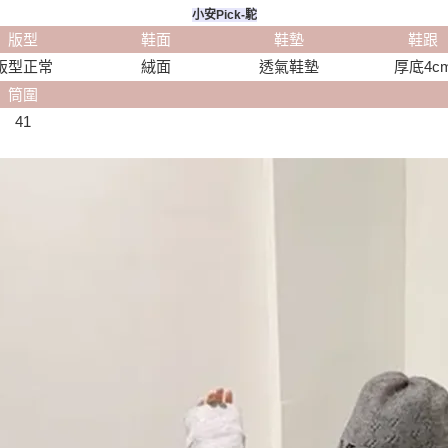
小安Pick-駝
版型
鞋面
鞋墊
鞋跟
版型正常
絨面
透氣鞋墊
厚底4c
筒圍
41