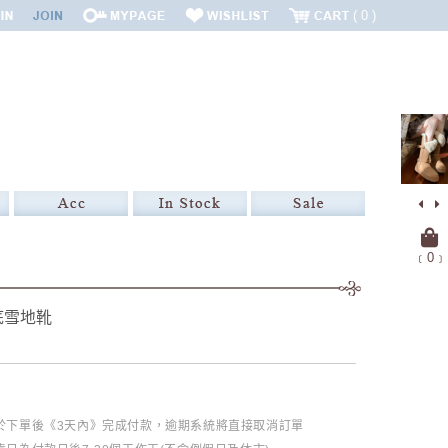
0
﹝
0
﹞
底雪地靴
必於下單後《3天內》完成付款，逾期系統將直接取消訂單