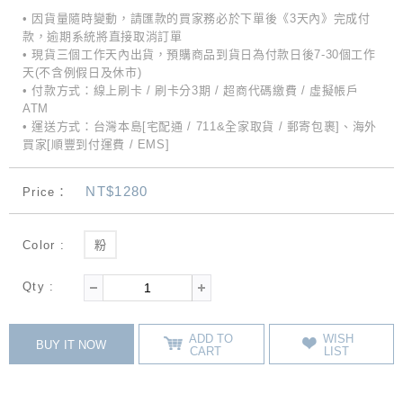
• 因貨量隨時變動，請匯款的買家務必於下單後《3天內》完成付
款，逾期系統將直接取消訂單
• 現貨三個工作天內出貨，預購商品到貨日為付款日後7-30個工作
天(不含例假日及休市)
• 付款方式：線上刷卡 / 刷卡分3期 / 超商代碼繳費 / 虛擬帳戶
ATM
• 運送方式：台灣本島[宅配通 / 711&全家取貨 / 郵寄包裹]、海外
買家[順豐到付運費 / EMS]
NT$1280
Price：
Color :
粉
Qty :
ADD TO
WISH
BUY IT NOW
CART
LIST