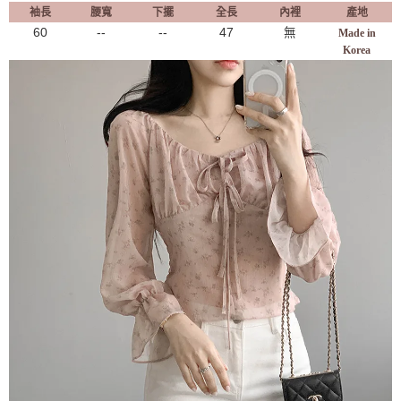
袖長
腰寬
下擺
全長
內裡
產地
60
--
--
47
無
Made in
Korea