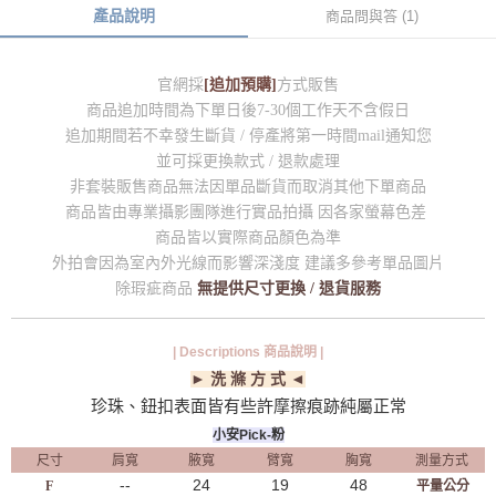
產品說明
商品問與答 (1)
官網採
[追加預購]
方式販售
商品追加時間為下單日後7-30個工作天不含假日
追加期間若不幸發生斷貨 / 停產將第一時間mail通知您
並可採更換款式 / 退款處理
非套裝販售商品無法因單品斷貨而取消其他下單商品
商品皆由專業攝影團隊進行實品拍攝 因各家螢幕色差
商品皆以實際商品顏色為準
外拍會因為室內外光線而影響深淺度 建議多參考單品圖片
除瑕疵商品
無提供尺寸更換 / 退貨服務
| Descriptions 商品說明 |
► 洗 滌 方 式 ◄
珍珠、鈕扣表面皆有些許摩擦痕跡純屬正常
小安Pick-粉
尺寸
肩寬
腋寬
臂寬
胸寬
測量方式
--
24
19
48
F
平量公分