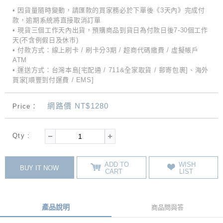
• 因貨量隨時變動，請匯款的買家務必於下單後《3天內》完成付
款，逾期系統將直接取消訂單
• 現貨三個工作天內出貨，預購商品到貨日為付款日後7-30個工作
天(不含例假日及休市)
• 付款方式：線上刷卡 / 刷卡分3期 / 超商代碼繳費 / 虛擬帳戶
ATM
• 運送方式：台灣本島[宅配通 / 711&全家取貨 / 郵寄包裹]、海外
買家[順豐到付運費 / EMS]
網路價 NT$1280
Price：
Qty :
ADD TO
WISH
BUY IT NOW
CART
LIST
產品說明
商品問與答