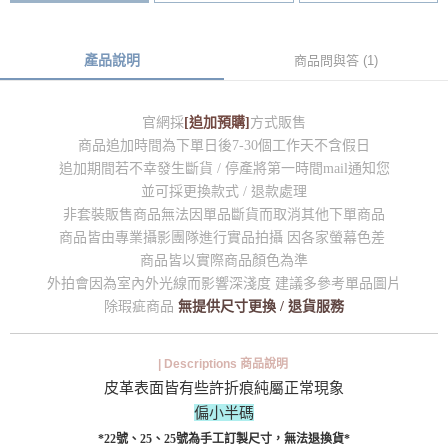
產品說明
商品問與答 (1)
官網採
[追加預購]
方式販售
商品追加時間為下單日後7-30個工作天不含假日
追加期間若不幸發生斷貨 / 停產將第一時間mail通知您
並可採更換款式 / 退款處理
非套裝販售商品無法因單品斷貨而取消其他下單商品
商品皆由專業攝影團隊進行實品拍攝 因各家螢幕色差
商品皆以實際商品顏色為準
外拍會因為室內外光線而影響深淺度 建議多參考單品圖片
除瑕疵商品
無提供尺寸更換 / 退貨服務
| Descriptions 商品說明
皮革表面皆有些許折痕純屬正常現象
偏小半碼
*22號、25、25號為手工訂製尺寸，無法退換貨*