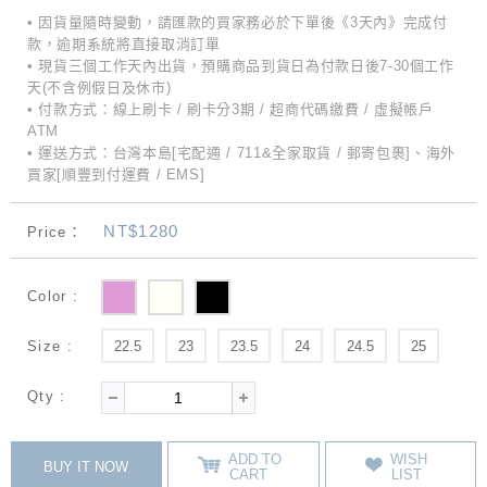
• 因貨量隨時變動，請匯款的買家務必於下單後《3天內》完成付
款，逾期系統將直接取消訂單
• 現貨三個工作天內出貨，預購商品到貨日為付款日後7-30個工作
天(不含例假日及休市)
• 付款方式：線上刷卡 / 刷卡分3期 / 超商代碼繳費 / 虛擬帳戶
ATM
• 運送方式：台灣本島[宅配通 / 711&全家取貨 / 郵寄包裹]、海外
買家[順豐到付運費 / EMS]
NT$1280
Price：
Color :
Size :
22.5
23
23.5
24
24.5
25
Qty :
ADD TO
WISH
BUY IT NOW
CART
LIST