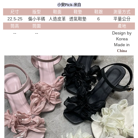
小安Pick-米白
尺寸
版型
鞋面
鞋墊
鞋跟
測量方式
22.5-25
偏小半碼
人造皮革
透氣鞋墊
６
平量公分
筒高
筒圍
產地
--
--
Design by
Korea
Made in
China