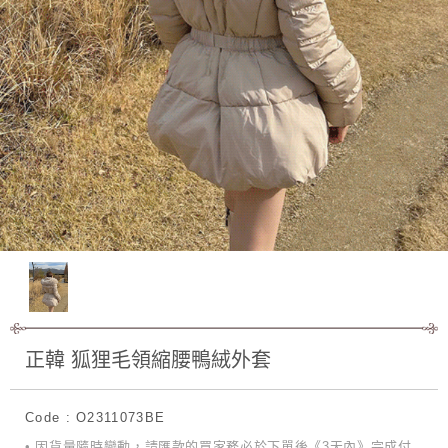
正韓 狐狸毛領縮腰鴨絨外套
Code : O2311073BE
• 因貨量隨時變動，請匯款的買家務必於下單後《3天內》完成付