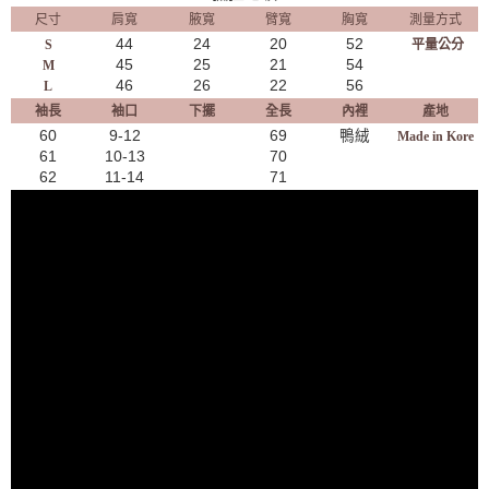
尺寸
肩寬
腋寬
臂寬
胸寬
測量方式
44
24
20
52
S
平量公分
45
25
21
54
M
46
26
22
56
L
袖長
袖口
下擺
全長
內裡
產地
60
9-12
69
鴨絨
Made in Kore
61
10-13
70
62
11-14
71