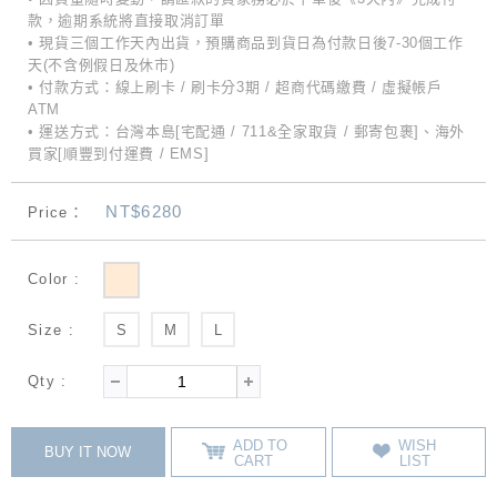
款，逾期系統將直接取消訂單
• 現貨三個工作天內出貨，預購商品到貨日為付款日後7-30個工作
天(不含例假日及休市)
• 付款方式：線上刷卡 / 刷卡分3期 / 超商代碼繳費 / 虛擬帳戶
ATM
• 運送方式：台灣本島[宅配通 / 711&全家取貨 / 郵寄包裹]、海外
買家[順豐到付運費 / EMS]
NT$6280
Price：
Color :
Size :
S
M
L
Qty :
ADD TO
WISH
BUY IT NOW
CART
LIST