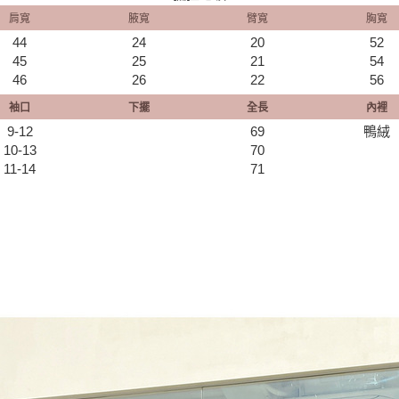
肩寬
腋寬
臂寬
胸寬
44
24
20
52
45
25
21
54
46
26
22
56
袖口
下擺
全長
內裡
9-12
69
鴨絨
10-13
70
11-14
71