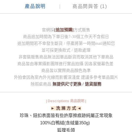
產品說明
商品問與答 (1)
官網採
[追加預購]
方式販售
商品追加時間為下單日後7-30個工作天不含假日
追加期間若不幸發生斷貨 / 停產將第一時間mail通知您
並可採更換款式 / 退款處理
非套裝販售商品無法因單品斷貨而取消其他下單商品
商品皆由專業攝影團隊進行實品拍攝 因各家螢幕色差
商品皆以實際商品顏色為準
外拍會因為室內外光線而影響深淺度 建議多參考單品圖片
除瑕疵商品
無提供尺寸更換 / 退貨服務
| Descriptions 商品說明 |
► 洗 滌 方 式 ◄
珍珠、鈕扣表面皆有些許摩擦痕跡純屬正常現象
​100%白鴨絨(含絨量350g)
狐狸毛領