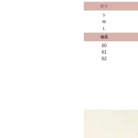
尺寸
S
M
L
袖長
60
61
62