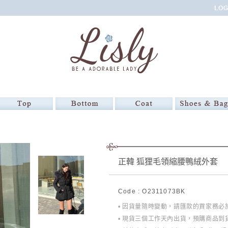
正韓 狐狸毛領縮腰鴨絨外套
Code : O2311073BK
• 因貨量隨時變動，請匯款的買家務
• 現貨三個工作天內出貨，預購商品到貨