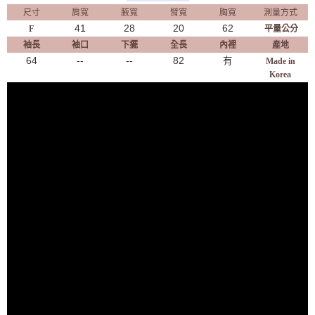
尺寸
肩寬
腋寬
臂寬
胸寬
測量方式
41
28
20
62
F
平量公分
袖長
袖口
下擺
全長
內裡
產地
64
--
--
82
有
Made in
Korea