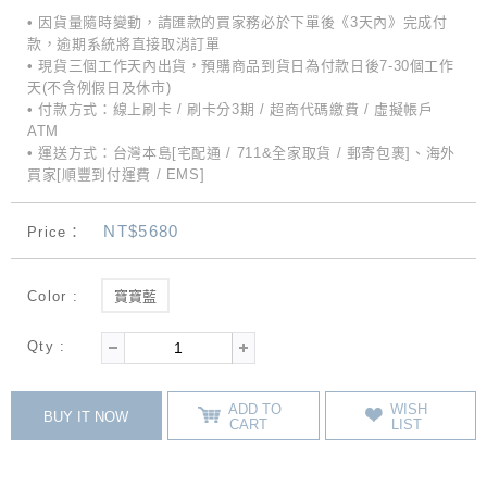
• 因貨量隨時變動，請匯款的買家務必於下單後《3天內》完成付
款，逾期系統將直接取消訂單
• 現貨三個工作天內出貨，預購商品到貨日為付款日後7-30個工作
天(不含例假日及休市)
• 付款方式：線上刷卡 / 刷卡分3期 / 超商代碼繳費 / 虛擬帳戶
ATM
• 運送方式：台灣本島[宅配通 / 711&全家取貨 / 郵寄包裹]、海外
買家[順豐到付運費 / EMS]
NT$5680
Price：
Color :
寶寶藍
Qty :
ADD TO
WISH
BUY IT NOW
CART
LIST