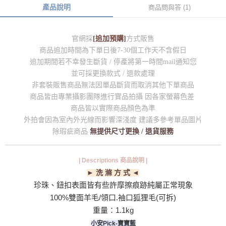
產品說明
商品問與答 (1)
官網採
[追加預購]
方式販售
商品追加時間為下單日後7-30個工作天不含假日
追加期間若不幸發生斷貨 / 停產將第一時間mail通知您
並可採更換款式 / 退款處理
非套裝販售商品無法因單品斷貨而取消其他下單商品
商品皆由專業攝影團隊進行實品拍攝 因各家螢幕色差
商品皆以實際商品顏色為準
外拍會因為室內外光線而影響深淺度 建議多參考單品圖片
除瑕疵商品
無提供尺寸更換 / 退貨服務
| Descriptions 商品說明 |
► 洗 滌 方 式 ◄
珍珠、鈕扣表面皆有些許摩擦痕跡純屬正常現象
100%雙面羊毛/領口.袖口狐狸毛(可拆)
重量：1.1kg
小安Pick-寶寶藍