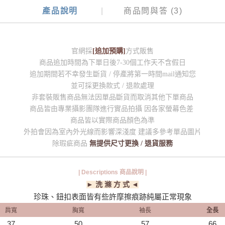
產品說明
商品問與答 (3)
官網採
[追加預購]
方式販售
商品追加時間為下單日後7-30個工作天不含假日
追加期間若不幸發生斷貨 / 停產將第一時間mail通知您
並可採更換款式 / 退款處理
非套裝販售商品無法因單品斷貨而取消其他下單商品
商品皆由專業攝影團隊進行實品拍攝 因各家螢幕色差
商品皆以實際商品顏色為準
外拍會因為室內外光線而影響深淺度 建議多參考單品圖片
除瑕疵商品
無提供尺寸更換 / 退貨服務
| Descriptions 商品說明 |
► 洗 滌 方 式 ◄
珍珠、鈕扣表面皆有些許摩擦痕跡純屬正常現象
肩寬
胸寬
袖長
全長
37
50
57
66