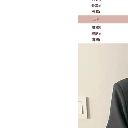
外套M
外套L
尺寸
褲裙S
褲裙M
褲裙L