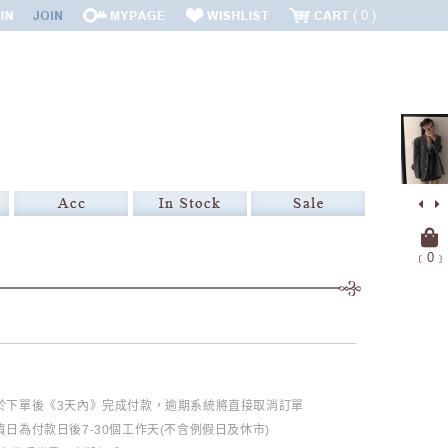
0
﹝
0
﹞
必於下單後《3天內》完成付款，逾期系統將直接取消訂單
日為付款日後7-30個工作天(不含例假日及休市)