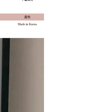
產地
Made in Korea