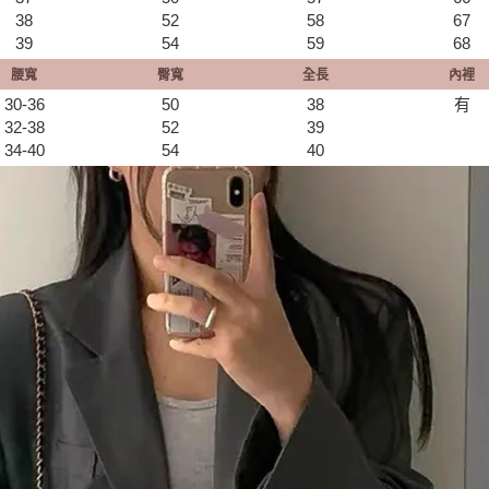
38
52
58
67
39
54
59
68
腰寬
臀寬
全長
內裡
30-36
50
38
有
32-38
52
39
34-40
54
​40