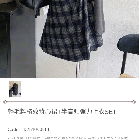
輕毛料格紋背心裙+半高領彈力上衣SET
Code : D2510008BL
• 因貨量隨時變動，請匯款的買家務必於下單後《3天內》完成付