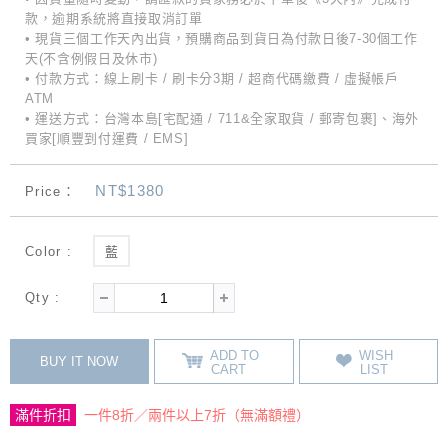
款，逾期系統將直接取消訂單
• 現貨三個工作天內出貨，預購商品到貨日為付款日後7-30個工作
天(不含例假日及休市)
• 付款方式：線上刷卡 / 刷卡分3期 / 超商代碼繳費 / 虛擬帳戶
ATM
• 運送方式：台灣本島[宅配通 / 711&全家取貨 / 郵寄包裹]、海外
買家[順豐到付運費 / EMS]
NT$1380
Price：
Color :
藍
Qty :
ADD TO
WISH
BUY IT NOW
CART
LIST
滿件折扣
一件8折／兩件以上7折（無滿額禮）