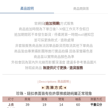
產品說明
商品問與答
官網採
[追加預購]
方式販售
商品追加時間為下單日後7-30個工作天不含假日
追加期間若不幸發生斷貨 / 停產將第一時間mail通知您
並可採更換款式 / 退款處理
非套裝販售商品無法因單品斷貨而取消其他下單商品
商品皆由專業攝影團隊進行實品拍攝 因各家螢幕色差
商品皆以實際商品顏色為準
外拍會因為室內外光線而影響深淺度 建議多參考單品圖片
除瑕疵商品
無提供尺寸更換 / 退貨服務
| Descriptions 商品說明 |
► 洗 滌 方 式 ◄
珍珠、鈕扣表面皆有些許摩擦痕跡純屬正常現象
尺寸
肩寬
腋寬
臂寬
袖長
測量方式
39
19
14
60
上衣
平量公分