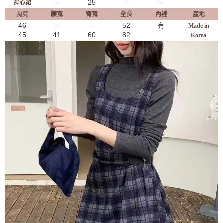
--
25
--
--
背心裙
胸寬
腰寬
臀寬
全長
內裡
產地
46
--
--
52
有
Made in
45
41
60
82
Korea