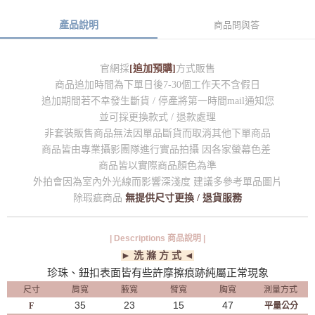
產品說明
商品問與答
官網採
[追加預購]
方式販售
商品追加時間為下單日後7-30個工作天不含假日
追加期間若不幸發生斷貨 / 停產將第一時間mail通知您
並可採更換款式 / 退款處理
非套裝販售商品無法因單品斷貨而取消其他下單商品
商品皆由專業攝影團隊進行實品拍攝 因各家螢幕色差
商品皆以實際商品顏色為準
外拍會因為室內外光線而影響深淺度 建議多參考單品圖片
除瑕疵商品
無提供尺寸更換 / 退貨服務
| Descriptions 商品說明 |
► 洗 滌 方 式 ◄
珍珠、鈕扣表面皆有些許摩擦痕跡純屬正常現象
尺寸
肩寬
腋寬
臂寬
胸寬
測量方式
35
23
15
47
F
平量公分