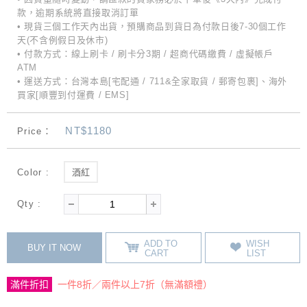
款，逾期系統將直接取消訂單
• 現貨三個工作天內出貨，預購商品到貨日為付款日後7-30個工作
天(不含例假日及休市)
• 付款方式：線上刷卡 / 刷卡分3期 / 超商代碼繳費 / 虛擬帳戶
ATM
• 運送方式：台灣本島[宅配通 / 711&全家取貨 / 郵寄包裹]、海外
買家[順豐到付運費 / EMS]
NT$1180
Price：
Color :
酒紅
Qty :
ADD TO
WISH
BUY IT NOW
CART
LIST
滿件折扣
一件8折／兩件以上7折（無滿額禮）