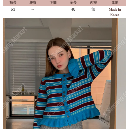
袖長
腰寬
下擺
全長
內裡
產地
63
--
48
無
Made in
Korea