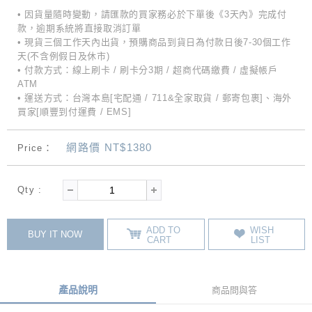
• 因貨量隨時變動，請匯款的買家務必於下單後《3天內》完成付
款，逾期系統將直接取消訂單
• 現貨三個工作天內出貨，預購商品到貨日為付款日後7-30個工作
天(不含例假日及休市)
• 付款方式：線上刷卡 / 刷卡分3期 / 超商代碼繳費 / 虛擬帳戶
ATM
• 運送方式：台灣本島[宅配通 / 711&全家取貨 / 郵寄包裹]、海外
買家[順豐到付運費 / EMS]
網路價 NT$1380
Price：
Qty :
ADD TO
WISH
BUY IT NOW
CART
LIST
產品說明
商品問與答