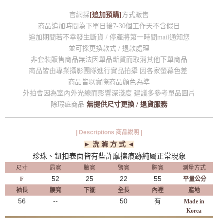
官網採
[追加預購]
方式販售
商品追加時間為下單日後7-30個工作天不含假日
追加期間若不幸發生斷貨 / 停產將第一時間mail通知您
並可採更換款式 / 退款處理
非套裝販售商品無法因單品斷貨而取消其他下單商品
商品皆由專業攝影團隊進行實品拍攝 因各家螢幕色差
商品皆以實際商品顏色為準
外拍會因為室內外光線而影響深淺度 建議多參考單品圖片
除瑕疵商品
無提供尺寸更換 / 退貨服務
| Descriptions 商品說明 |
► 洗 滌 方 式 ◄
珍珠、鈕扣表面皆有些許摩擦痕跡純屬正常現象
尺寸
肩寬
腋寬
臂寬
胸寬
測量方式
52
25
22
55
F
平量公分
袖長
腰寬
下擺
全長
內裡
產地
56
--
50
有
Made in
Korea