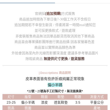
官網採
[追加預購]
方式販售
商品追加時間為下單日後7-30個工作天不含假日
追加期間若不幸發生斷貨 / 停產將第一時間mail通知您
並可採更換款式 / 退款處理
非套裝販售商品無法因單品斷貨而取消其他下單商品
商品皆由專業攝影團隊進行實品拍攝 因各家螢幕色差
商品皆以實際商品顏色為準
外拍會因為室內外光線而影響深淺度 建議多參考單品圖片
除瑕疵商品
無提供尺寸更換 / 退貨服務
| Descriptions 商品說明
皮革表面皆有些許折痕純屬正常現象
偏小半碼
*22號、25號為手工訂製尺寸，無法退換貨*
尺寸
版型
鞋面
鞋墊
鞋跟
測量方式
23-25
偏小半碼
漆皮
透氣鞋墊
3.5
平量公分
筒高
筒圍
產地