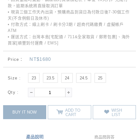
款，逾期系統將直接取消訂單
• 現貨三個工作天內出貨，預購商品到貨日為付款日後7-30個工作
天(不含例假日及休市)
• 付款方式：線上刷卡 / 刷卡分3期 / 超商代碼繳費 / 虛擬帳戶
ATM
• 運送方式：台灣本島[宅配通 / 711&全家取貨 / 郵寄包裹]、海外
買家[順豐到付運費 / EMS]
NT$1680
Price：
Size :
23
23.5
24
24.5
25
Qty :
ADD TO
WISH
BUY IT NOW
CART
LIST
產品說明
商品問與答