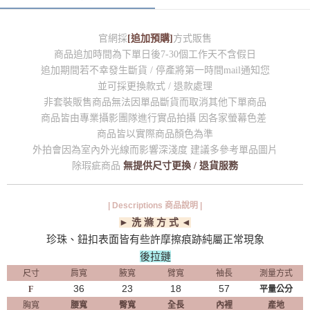
官網採
[追加預購]
方式販售
商品追加時間為下單日後7-30個工作天不含假日
追加期間若不幸發生斷貨 / 停產將第一時間mail通知您
並可採更換款式 / 退款處理
非套裝販售商品無法因單品斷貨而取消其他下單商品
商品皆由專業攝影團隊進行實品拍攝 因各家螢幕色差
商品皆以實際商品顏色為準
外拍會因為室內外光線而影響深淺度 建議多參考單品圖片
除瑕疵商品
無提供尺寸更換 / 退貨服務
| Descriptions 商品說明 |
► 洗 滌 方 式 ◄
珍珠、鈕扣表面皆有些許摩擦痕跡純屬正常現象
後拉鏈
尺寸
肩寬
腋寬
臂寬
袖長
測量方式
36
23
18
57
F
平量公分
胸寬
腰寬
臀寬
全長
內裡
產地