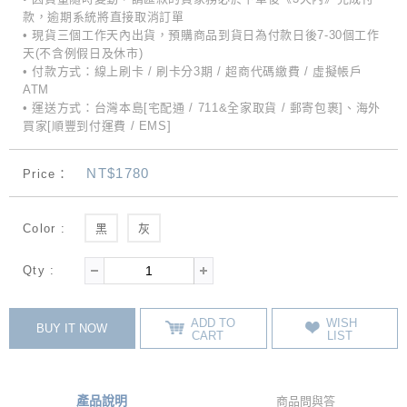
款，逾期系統將直接取消訂單
• 現貨三個工作天內出貨，預購商品到貨日為付款日後7-30個工作
天(不含例假日及休市)
• 付款方式：線上刷卡 / 刷卡分3期 / 超商代碼繳費 / 虛擬帳戶
ATM
• 運送方式：台灣本島[宅配通 / 711&全家取貨 / 郵寄包裹]、海外
買家[順豐到付運費 / EMS]
NT$1780
Price：
Color :
黑
灰
Qty :
ADD TO
WISH
BUY IT NOW
CART
LIST
產品說明
商品問與答