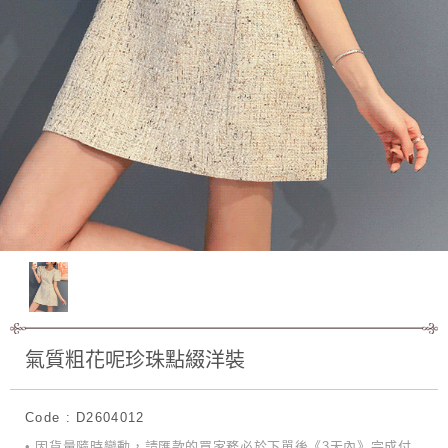
氣質粗花呢珍珠點綴洋裝
Code : D2604012
• 因貨量隨時變動，請匯款的買家務必於下單後《3天內》完成付