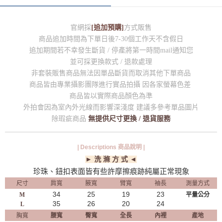
官網採
[追加預購]
方式販售
商品追加時間為下單日後7-30個工作天不含假日
追加期間若不幸發生斷貨 / 停產將第一時間mail通知您
並可採更換款式 / 退款處理
非套裝販售商品無法因單品斷貨而取消其他下單商品
商品皆由專業攝影團隊進行實品拍攝 因各家螢幕色差
商品皆以實際商品顏色為準
外拍會因為室內外光線而影響深淺度 建議多參考單品圖片
除瑕疵商品
無提供尺寸更換 / 退貨服務
| Descriptions 商品說明 |
► 洗 滌 方 式 ◄
珍珠、鈕扣表面皆有些許摩擦痕跡純屬正常現象
尺寸
肩寬
腋寬
臂寬
袖長
測量方式
34
25
19
23
M
平量公分
35
26
20
24
L
胸寬
腰寬
臀寬
全長
內裡
產地