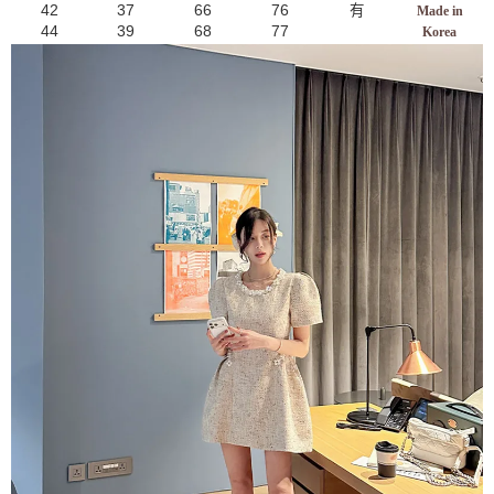
42
37
66
76
有
Made in
44
39
68
77
Korea