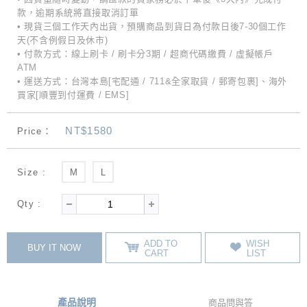
款，逾期系統將直接取消訂單
• 現貨三個工作天內出貨，預購商品到貨日為付款日後7-30個工作
天(不含例假日及休市)
• 付款方式：線上刷卡 / 刷卡分3期 / 超商代碼繳費 / 虛擬帳戶
ATM
• 運送方式：台灣本島[宅配通 / 711&全家取貨 / 郵寄包裹]、海外
買家[順豐到付運費 / EMS]
NT$1580
Price：
Size :
M
L
Qty :
ADD TO
WISH
BUY IT NOW
CART
LIST
產品說明
商品問與答