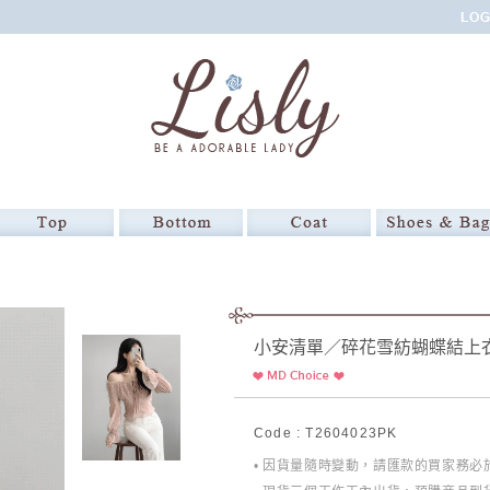
小安清單／碎花雪紡蝴蝶結上
Code : T2604023PK
• 因貨量隨時變動，請匯款的買家務