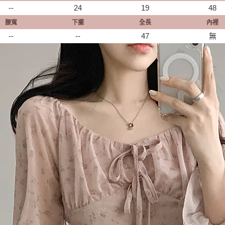
--
24
19
48
腰寬
下擺
全長
內裡
--
--
47
無