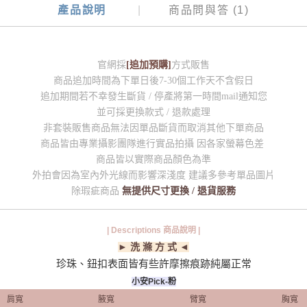
產品說明
商品問與答 (1)
官網採
[追加預購]
方式販售
商品追加時間為下單日後7-30個工作天不含假日
追加期間若不幸發生斷貨 / 停產將第一時間mail通知您
並可採更換款式 / 退款處理
非套裝販售商品無法因單品斷貨而取消其他下單商品
商品皆由專業攝影團隊進行實品拍攝 因各家螢幕色差
商品皆以實際商品顏色為準
外拍會因為室內外光線而影響深淺度 建議多參考單品圖片
除瑕疵商品
無提供尺寸更換 / 退貨服務
| Descriptions 商品說明 |
► 洗 滌 方 式 ◄
珍珠、鈕扣表面皆有些許摩擦痕跡純屬正常
小安Pick-粉
肩寬
腋寬
臂寬
胸寬