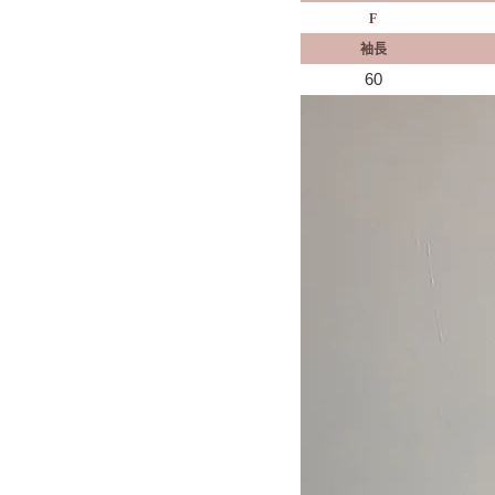
F
袖長
60