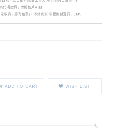
日為付款日後7-30個工作天(不含例假日及休市)
超商代碼繳費 / 虛擬帳戶ATM
全家取貨 / 郵寄包裹]、海外買家[順豐到付運費 / EMS]
ADD TO CART
WISH LIST