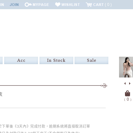
0
衣
﹝
0
﹞
必於下單後《3天內》完成付款，逾期系統將直接取消訂單