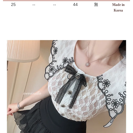
25
--
--
44
無
Made in
Korea