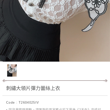
刺繡大領片彈力蕾絲上衣
Code : T2604025IV
• 因貨量隨時變動，請匯款的買家務必於下單後《3天內》完成付