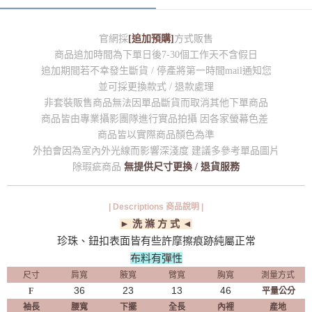
官網採
[追加預購]
方式販售
商品追加時間為下單日後7-30個工作天不含假日
追加期間若不幸發生斷貨 / 停產將第一時間mail通知您
並可採更換款式 / 退款處理
非套裝販售商品無法因單品斷貨而取消其他下單商品
商品皆由專業攝影團隊進行實品拍攝 因各家螢幕色差
商品皆以實際商品顏色為準
外拍會因為室內外光線而影響深淺度 建議多參考單品圖片
除瑕疵商品
無提供尺寸更換 / 退貨服務
| Descriptions 商品說明 |
► 洗 滌 方 式 ◄
珍珠、鈕扣表面皆有些許摩擦痕跡純屬正常
布料有彈性
尺寸
肩寬
腋寬
臂寬
胸寬
測量方式
36
23
13
46
F
平量公分
袖長
腰寬
下擺
全長
內裡
產地