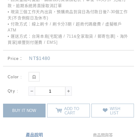
款，逾期系統將直接取消訂單
• 現貨三個工作天內出貨，預購商品到貨日為付款日後7-30個工作
天(不含例假日及休市)
• 付款方式：線上刷卡 / 刷卡分3期 / 超商代碼繳費 / 虛擬帳戶
ATM
• 運送方式：台灣本島[宅配通 / 711&全家取貨 / 郵寄包裹]、海外
買家[順豐到付運費 / EMS]
NT$1480
Price：
Color :
白
Qty :
ADD TO
WISH
BUY IT NOW
CART
LIST
產品說明
商品問與答