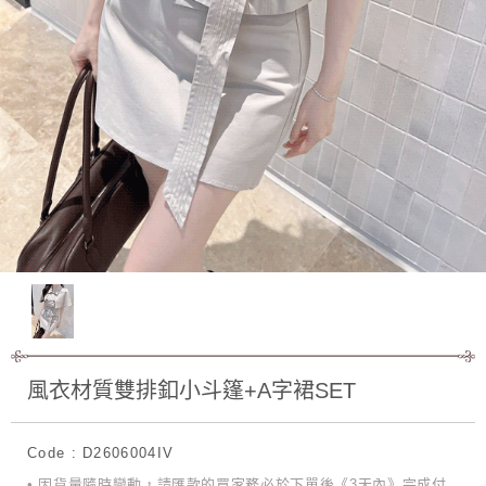
風衣材質雙排釦小斗篷+A字裙SET
Code : D2606004IV
• 因貨量隨時變動，請匯款的買家務必於下單後《3天內》完成付