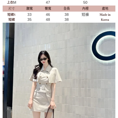
M
47
50
上衣
尺寸
腰寬
臀寬
全長
內裡
產地
33
46
38
短褲
短裙S
Made in
35
48
38
短裙
Korea