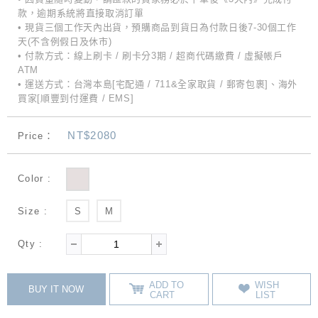
款，逾期系統將直接取消訂單
• 現貨三個工作天內出貨，預購商品到貨日為付款日後7-30個工作
天(不含例假日及休市)
• 付款方式：線上刷卡 / 刷卡分3期 / 超商代碼繳費 / 虛擬帳戶
ATM
• 運送方式：台灣本島[宅配通 / 711&全家取貨 / 郵寄包裹]、海外
買家[順豐到付運費 / EMS]
NT$2080
Price：
Color :
Size :
S
M
Qty :
ADD TO
WISH
BUY IT NOW
CART
LIST