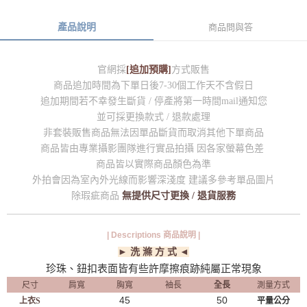
產品說明
商品問與答
官網採
[追加預購]
方式販售
商品追加時間為下單日後7-30個工作天不含假日
追加期間若不幸發生斷貨 / 停產將第一時間mail通知您
並可採更換款式 / 退款處理
非套裝販售商品無法因單品斷貨而取消其他下單商品
商品皆由專業攝影團隊進行實品拍攝 因各家螢幕色差
商品皆以實際商品顏色為準
外拍會因為室內外光線而影響深淺度 建議多參考單品圖片
除瑕疵商品
無提供尺寸更換 / 退貨服務
| Descriptions 商品說明 |
► 洗 滌 方 式 ◄
珍珠、鈕扣表面皆有些許摩擦痕跡純屬正常現象
尺寸
肩寬
胸寬
袖長
全長
測量方式
45
50
上衣S
平量公分