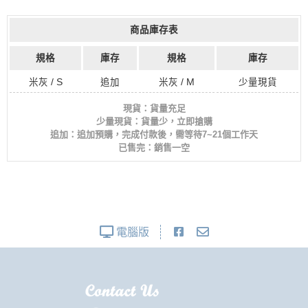
商品庫存表
規格
庫存
規格
庫存
米灰 / S
追加
米灰 / M
少量現貨
現貨：貨量充足
少量現貨：貨量少，立即搶購
追加：追加預購，完成付款後，需等待7~21個工作天
已售完：銷售一空
電腦版