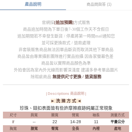
產品說明
商品問與答 (1)
官網採
[追加預購]
方式販售
商品追加時間為下單日後7-30個工作天不含假日
追加期間若不幸發生斷貨 / 停產將第一時間mail通知您
並可採更換款式 / 退款處理
非套裝販售商品無法因單品斷貨而取消其他下單商品
商品皆由專業攝影團隊進行實品拍攝 因各家螢幕色差
商品皆以實際商品顏色為準
外拍會因為室內外光線而影響深淺度 建議多參考單品圖片
除瑕疵商品
無提供尺寸更換 / 退貨服務
| Descriptions 商品說明 |
► 洗 滌 方 式 ◄
珍珠、鈕扣表面皆有些許摩擦痕跡純屬正常現象
尺寸
肩寬
腋寬
臂寬
袖長
測量方式
--
22
14-28
11
F
平量公分
胸寬
腰寬
臀寬
全長
內裡
產地