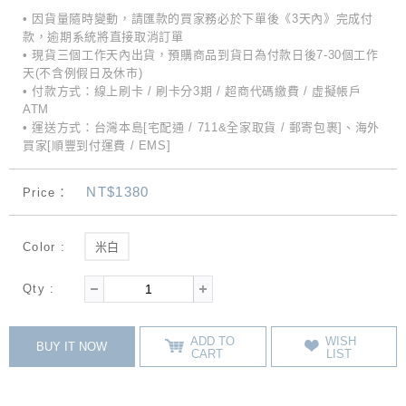
• 因貨量隨時變動，請匯款的買家務必於下單後《3天內》完成付
款，逾期系統將直接取消訂單
• 現貨三個工作天內出貨，預購商品到貨日為付款日後7-30個工作
天(不含例假日及休市)
• 付款方式：線上刷卡 / 刷卡分3期 / 超商代碼繳費 / 虛擬帳戶
ATM
• 運送方式：台灣本島[宅配通 / 711&全家取貨 / 郵寄包裹]、海外
買家[順豐到付運費 / EMS]
NT$1380
Price：
Color :
米白
Qty :
ADD TO
WISH
BUY IT NOW
CART
LIST