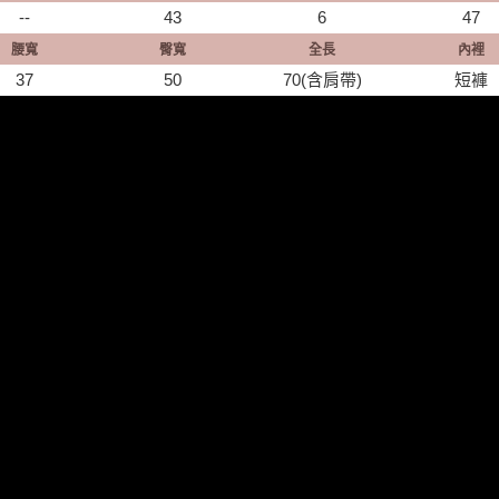
--
43
6
47
腰寬
臀寬
全長
內裡
37
50
70(含肩帶)
短褲