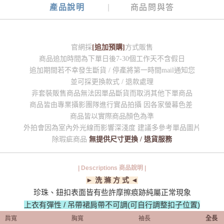
產品說明
商品問與答
官網採
[追加預購]
方式販售
商品追加時間為下單日後7-30個工作天不含假日
追加期間若不幸發生斷貨 / 停產將第一時間mail通知您
並可採更換款式 / 退款處理
非套裝販售商品無法因單品斷貨而取消其他下單商品
商品皆由專業攝影團隊進行實品拍攝 因各家螢幕色差
商品皆以實際商品顏色為準
外拍會因為室內外光線而影響深淺度 建議多參考單品圖片
除瑕疵商品
無提供尺寸更換 / 退貨服務
| Descriptions 商品說明 |
► 洗 滌 方 式 ◄
珍珠、鈕扣表面皆有些許摩擦痕跡純屬正常現象
上衣有彈性 / 吊帶裙肩帶不可調(可自行調整扣子位置)
肩寬
胸寬
袖長
全長