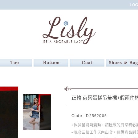
正韓 荷葉蛋糕吊帶裙+假兩件棉
Code : D2562005
• 因貨量隨時變動，請匯款的買家務
• 現貨三個工作天內出貨，預購商品到貨