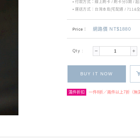
• 付款方式：線上刷卡 / 刷卡分3期 / 
• 運送方式：台灣本島[宅配通 / 711&
網路價 NT$1880
Price：
Qty :
BUY IT NOW
滿件折扣
一件8折／兩件以上7折（無