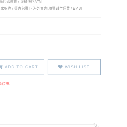
超商代碼繳費 / 虛擬帳戶ATM
全家取貨 / 郵寄包裹]、海外買家[順豐到付運費 / EMS]
ADD TO CART
WISH LIST
滿額禮）