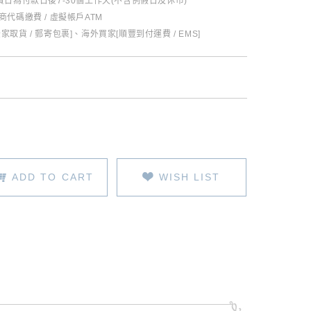
日為付款日後7-30個工作天(不含例假日及休市)
超商代碼繳費 / 虛擬帳戶ATM
全家取貨 / 郵寄包裹]、海外買家[順豐到付運費 / EMS]
ADD TO CART
WISH LIST