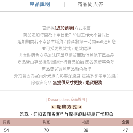
產品說明
商品問與答
官網採
[追加預購]
方式販售
商品追加時間為下單日後7-30個工作天不含假日
追加期間若不幸發生斷貨 / 停產將第一時間mail通知您
並可採更換款式 / 退款處理
非套裝販售商品無法因單品斷貨而取消其他下單商品
商品皆由專業攝影團隊進行實品拍攝 因各家螢幕色差
商品皆以實際商品顏色為準
外拍會因為室內外光線而影響深淺度 建議多參考單品圖片
除瑕疵商品
無提供尺寸更換 / 退貨服務
| Descriptions 商品說明 |
► 洗 滌 方 式 ◄
珍珠、鈕扣表面皆有些許摩擦痕跡純屬正常現象
肩寬
胸寬
袖長
全長
54
70
38
47