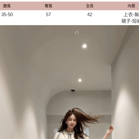
腰寬
臀寬
全長
內裡
35-50
57
42
上衣-無
裙子-短