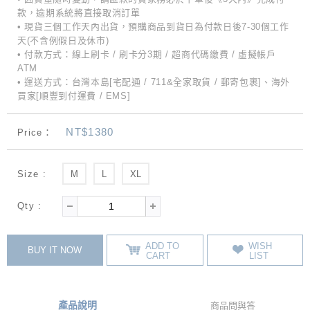
款，逾期系統將直接取消訂單
• 現貨三個工作天內出貨，預購商品到貨日為付款日後7-30個工作
天(不含例假日及休市)
• 付款方式：線上刷卡 / 刷卡分3期 / 超商代碼繳費 / 虛擬帳戶
ATM
• 運送方式：台灣本島[宅配通 / 711&全家取貨 / 郵寄包裹]、海外
買家[順豐到付運費 / EMS]
NT$1380
Price：
Size :
M
L
XL
Qty :
ADD TO
WISH
BUY IT NOW
CART
LIST
產品說明
商品問與答