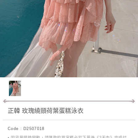
正韓 玫瑰繞頸荷葉蛋糕泳衣
Code : D2507018
• 因貨量隨時變動，請匯款的買家務必於下單後《3天內》完成付