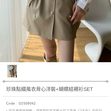
珍珠點綴風衣背心洋裝+蝴蝶結襯衫SET
Code : D2509042
• 因貨量隨時變動，請匯款的買家務必於下單後《3天內》完成付