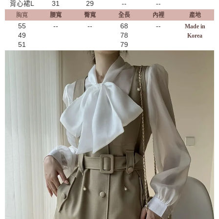
背心裙L
31
29
--
--
胸寬
腰寬
臀寬
全長
內裡
產地
55
--
--
68
--
Made in
49
78
Korea
51
79