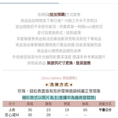
官網採
[追加預購]
方式販售
商品追加時間為下單日後7-30個工作天不含假日
追加期間若不幸發生斷貨 / 停產將第一時間mail通知您
並可採更換款式 / 退款處理
非套裝販售商品無法因單品斷貨而取消其他下單商品
商品皆由專業攝影團隊進行實品拍攝 因各家螢幕色差
商品皆以實際商品顏色為準
外拍會因為室內外光線而影響深淺度 建議多參考單品圖片
除瑕疵商品
無提供尺寸更換 / 退貨服務
| Descriptions 商品說明 |
► 洗 滌 方 式 ◄
珍珠、鈕扣表面皆有些許摩擦痕跡純屬正常現象
襯衫款式以照片為主(直播中為廠商發錯款)
尺寸
肩寬
腋寬
臂寬
袖長
測量方式
35
23
19
65
上衣
平量公分
背心裙M
30
28
--
--