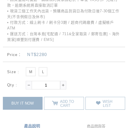
款，逾期系統將直接取消訂單
• 現貨三個工作天內出貨，預購商品到貨日為付款日後7-30個工作
天(不含例假日及休市)
• 付款方式：線上刷卡 / 刷卡分3期 / 超商代碼繳費 / 虛擬帳戶
ATM
• 運送方式：台灣本島[宅配通 / 711&全家取貨 / 郵寄包裹]、海外
買家[順豐到付運費 / EMS]
NT$2280
Price：
Size :
M
L
Qty :
ADD TO
WISH
BUY IT NOW
CART
LIST
產品說明
商品問與答