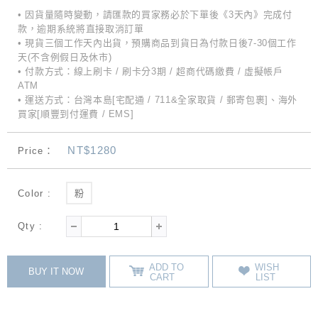
• 因貨量隨時變動，請匯款的買家務必於下單後《3天內》完成付
款，逾期系統將直接取消訂單
• 現貨三個工作天內出貨，預購商品到貨日為付款日後7-30個工作
天(不含例假日及休市)
• 付款方式：線上刷卡 / 刷卡分3期 / 超商代碼繳費 / 虛擬帳戶
ATM
• 運送方式：台灣本島[宅配通 / 711&全家取貨 / 郵寄包裹]、海外
買家[順豐到付運費 / EMS]
NT$1280
Price：
Color :
粉
Qty :
ADD TO
WISH
BUY IT NOW
CART
LIST