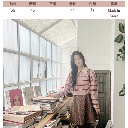
袖長
腰寬
下擺
全長
內裡
產地
55
45
44
無
Made in
Korea