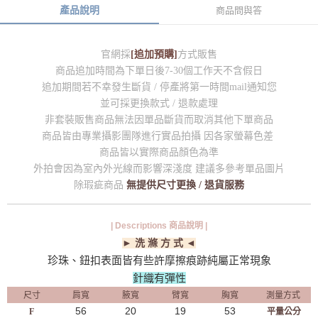
產品說明
商品問與答
官網採
[追加預購]
方式販售
商品追加時間為下單日後7-30個工作天不含假日
追加期間若不幸發生斷貨 / 停產將第一時間mail通知您
並可採更換款式 / 退款處理
非套裝販售商品無法因單品斷貨而取消其他下單商品
商品皆由專業攝影團隊進行實品拍攝 因各家螢幕色差
商品皆以實際商品顏色為準
外拍會因為室內外光線而影響深淺度 建議多參考單品圖片
除瑕疵商品
無提供尺寸更換 / 退貨服務
| Descriptions 商品說明 |
► 洗 滌 方 式 ◄
珍珠、鈕扣表面皆有些許摩擦痕跡純屬正常現象
針織有彈性
尺寸
肩寬
腋寬
臂寬
胸寬
測量方式
56
20
19
53
F
平量公分