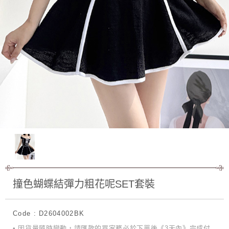
撞色蝴蝶結彈力粗花呢SET套裝
Code : D2604002BK
• 因貨量隨時變動，請匯款的買家務必於下單後《3天內》完成付