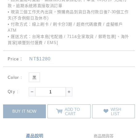
款，逾期系統將直接取消訂單
• 現貨三個工作天內出貨，預購商品到貨日為付款日後7-30個工作
天(不含例假日及休市)
• 付款方式：線上刷卡 / 刷卡分3期 / 超商代碼繳費 / 虛擬帳戶
ATM
• 運送方式：台灣本島[宅配通 / 711&全家取貨 / 郵寄包裹]、海外
買家[順豐到付運費 / EMS]
NT$1280
Price：
Color :
黑
Qty :
ADD TO
WISH
BUY IT NOW
CART
LIST
產品說明
商品問與答