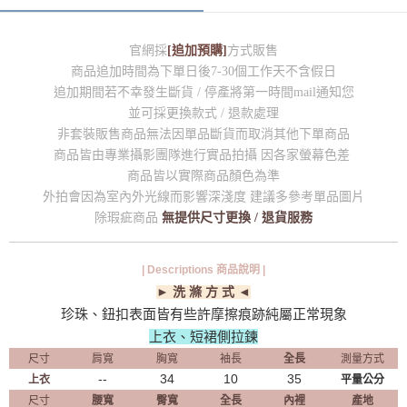
官網採
[追加預購]
方式販售
商品追加時間為下單日後7-30個工作天不含假日
追加期間若不幸發生斷貨 / 停產將第一時間mail通知您
並可採更換款式 / 退款處理
非套裝販售商品無法因單品斷貨而取消其他下單商品
商品皆由專業攝影團隊進行實品拍攝 因各家螢幕色差
商品皆以實際商品顏色為準
外拍會因為室內外光線而影響深淺度 建議多參考單品圖片
除瑕疵商品
無提供尺寸更換 / 退貨服務
| Descriptions 商品說明 |
► 洗 滌 方 式 ◄
珍珠、鈕扣表面皆有些許摩擦痕跡純屬正常現象
上衣、短裙側拉鍊
尺寸
肩寬
胸寬
袖長
全長
測量方式
--
34
10
35
上衣
平量公分
尺寸
腰寬
臀寬
全長
內裡
產地