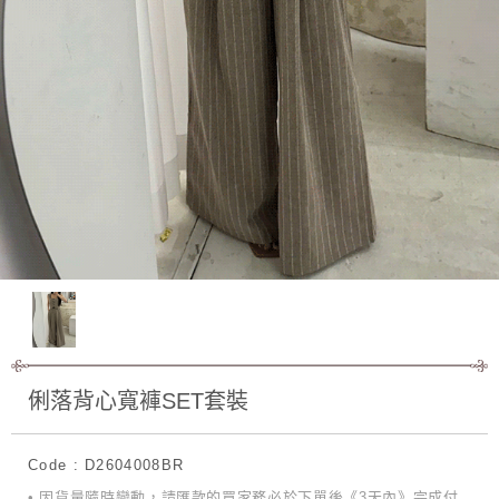
俐落背心寬褲SET套裝
Code : D2604008BR
• 因貨量隨時變動，請匯款的買家務必於下單後《3天內》完成付