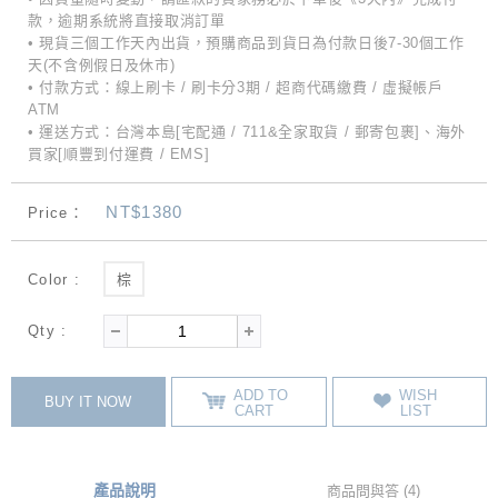
款，逾期系統將直接取消訂單
• 現貨三個工作天內出貨，預購商品到貨日為付款日後7-30個工作
天(不含例假日及休市)
• 付款方式：線上刷卡 / 刷卡分3期 / 超商代碼繳費 / 虛擬帳戶
ATM
• 運送方式：台灣本島[宅配通 / 711&全家取貨 / 郵寄包裹]、海外
買家[順豐到付運費 / EMS]
NT$1380
Price：
Color :
棕
Qty :
ADD TO
WISH
BUY IT NOW
CART
LIST
產品說明
商品問與答 (4)