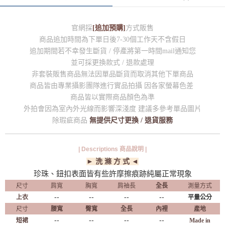
官網採
[追加預購]
方式販售
商品追加時間為下單日後7-30個工作天不含假日
追加期間若不幸發生斷貨 / 停產將第一時間mail通知您
並可採更換款式 / 退款處理
非套裝販售商品無法因單品斷貨而取消其他下單商品
商品皆由專業攝影團隊進行實品拍攝 因各家螢幕色差
商品皆以實際商品顏色為準
外拍會因為室內外光線而影響深淺度 建議多參考單品圖片
除瑕疵商品
無提供尺寸更換 / 退貨服務
| Descriptions 商品說明 |
► 洗 滌 方 式 ◄
珍珠、鈕扣表面皆有些許摩擦痕跡純屬正常現象
尺寸
肩寬
胸寬
肩袖長
全長
測量方式
--
--
--
--
上衣
平量公分
尺寸
腰寬
臀寬
全長
內裡
產地
--
--
--
--
短裙
Made in