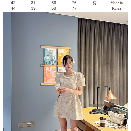
42
37
66
76
有
Made in
44
39
68
77
Korea