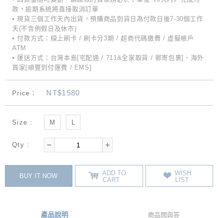
款，逾期系統將直接取消訂單
• 現貨三個工作天內出貨，預購商品到貨日為付款日後7-30個工作
天(不含例假日及休市)
• 付款方式：線上刷卡 / 刷卡分3期 / 超商代碼繳費 / 虛擬帳戶
ATM
• 運送方式：台灣本島[宅配通 / 711&全家取貨 / 郵寄包裹]、海外
買家[順豐到付運費 / EMS]
NT$1580
Price：
Size :
M
L
Qty :
ADD TO
WISH
BUY IT NOW
CART
LIST
產品說明
商品問與答