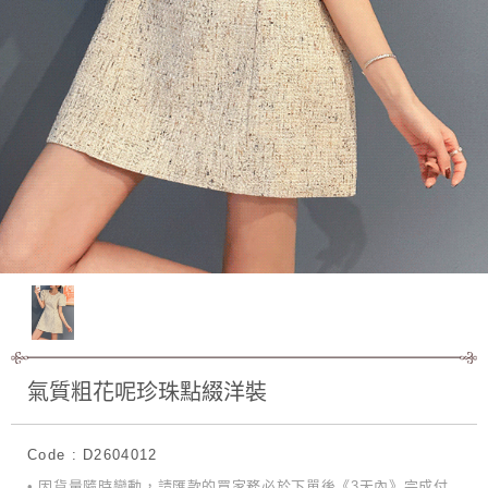
氣質粗花呢珍珠點綴洋裝
Code : D2604012
• 因貨量隨時變動，請匯款的買家務必於下單後《3天內》完成付