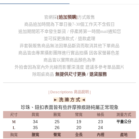
官網採
[追加預購]
方式販售
商品追加時間為下單日後7-30個工作天不含假日
追加期間若不幸發生斷貨 / 停產將第一時間mail通知您
並可採更換款式 / 退款處理
非套裝販售商品無法因單品斷貨而取消其他下單商品
商品皆由專業攝影團隊進行實品拍攝 因各家螢幕色差
商品皆以實際商品顏色為準
外拍會因為室內外光線而影響深淺度 建議多參考單品圖片
除瑕疵商品
無提供尺寸更換 / 退貨服務
| Descriptions 商品說明 |
► 洗 滌 方 式 ◄
珍珠、鈕扣表面皆有些許摩擦痕跡純屬正常現象
尺寸
肩寬
腋寬
臂寬
袖長
測量方式
34
25
19
23
M
平量公分
35
26
20
24
L
胸寬
腰寬
臀寬
全長
內裡
產地