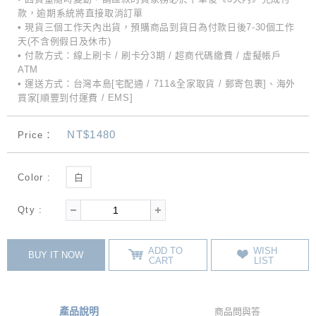
款，逾期系統將直接取消訂單
• 現貨三個工作天內出貨，預購商品到貨日為付款日後7-30個工作
天(不含例假日及休市)
• 付款方式：線上刷卡 / 刷卡分3期 / 超商代碼繳費 / 虛擬帳戶
ATM
• 運送方式：台灣本島[宅配通 / 711&全家取貨 / 郵寄包裹]、海外
買家[順豐到付運費 / EMS]
NT$1480
Price：
Color :
白
Qty :
ADD TO
WISH
BUY IT NOW
CART
LIST
產品說明
商品問與答