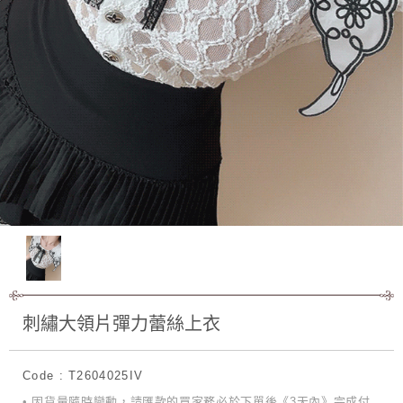
刺繡大領片彈力蕾絲上衣
Code : T2604025IV
• 因貨量隨時變動，請匯款的買家務必於下單後《3天內》完成付