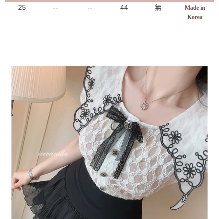
25
--
--
44
無
Made in
Korea