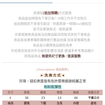
官網採
[追加預購]
方式販售
商品追加時間為下單日後7-30個工作天不含假日
追加期間若不幸發生斷貨 / 停產將第一時間mail通知您
並可採更換款式 / 退款處理
非套裝販售商品無法因單品斷貨而取消其他下單商品
商品皆由專業攝影團隊進行實品拍攝 因各家螢幕色差
商品皆以實際商品顏色為準
外拍會因為室內外光線而影響深淺度 建議多參考單品圖片
除瑕疵商品
無提供尺寸更換 / 退貨服務
| Descriptions 商品說明 |
► 洗 滌 方 式 ◄
珍珠、鈕扣表面皆有些許摩擦痕跡純屬正常
布料有彈性
尺寸
肩寬
腋寬
臂寬
胸寬
測量方式
36
23
13
46
F
平量公分
袖長
腰寬
下擺
全長
內裡
產地