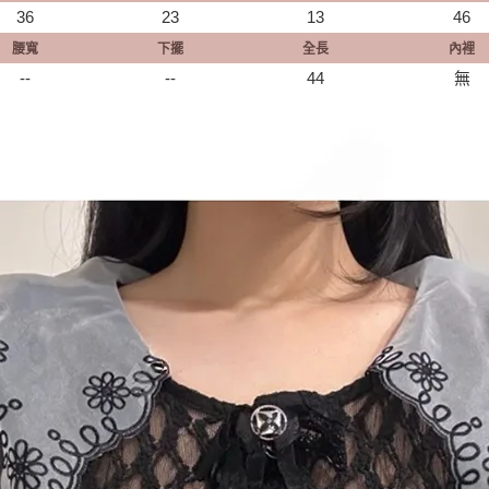
36
23
13
46
腰寬
下擺
全長
內裡
--
--
44
無