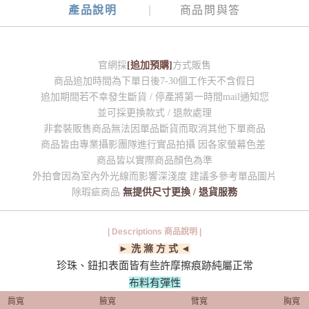
產品說明
商品問與答
官網採
[追加預購]
方式販售
商品追加時間為下單日後7-30個工作天不含假日
追加期間若不幸發生斷貨 / 停產將第一時間mail通知您
並可採更換款式 / 退款處理
非套裝販售商品無法因單品斷貨而取消其他下單商品
商品皆由專業攝影團隊進行實品拍攝 因各家螢幕色差
商品皆以實際商品顏色為準
外拍會因為室內外光線而影響深淺度 建議多參考單品圖片
除瑕疵商品
無提供尺寸更換 / 退貨服務
| Descriptions 商品說明 |
► 洗 滌 方 式 ◄
珍珠、鈕扣表面皆有些許摩擦痕跡純屬正常
布料有彈性
肩寬
腋寬
臂寬
胸寬