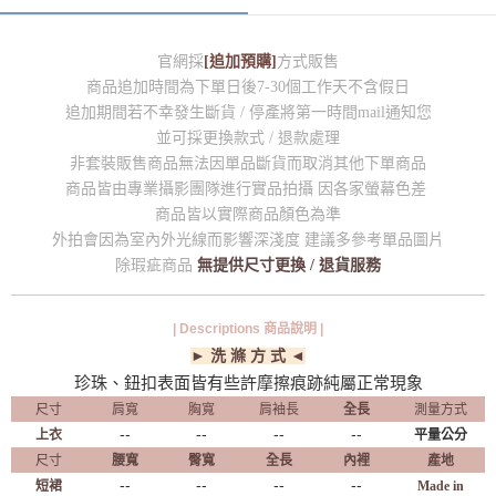
官網採
[追加預購]
方式販售
商品追加時間為下單日後7-30個工作天不含假日
追加期間若不幸發生斷貨 / 停產將第一時間mail通知您
並可採更換款式 / 退款處理
非套裝販售商品無法因單品斷貨而取消其他下單商品
商品皆由專業攝影團隊進行實品拍攝 因各家螢幕色差
商品皆以實際商品顏色為準
外拍會因為室內外光線而影響深淺度 建議多參考單品圖片
除瑕疵商品
無提供尺寸更換 / 退貨服務
| Descriptions 商品說明 |
► 洗 滌 方 式 ◄
珍珠、鈕扣表面皆有些許摩擦痕跡純屬正常現象
尺寸
肩寬
胸寬
肩袖長
全長
測量方式
--
--
--
--
上衣
平量公分
尺寸
腰寬
臀寬
全長
內裡
產地
--
--
--
--
短裙
Made in