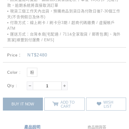
款，逾期系統將直接取消訂單
• 現貨三個工作天內出貨，預購商品到貨日為付款日後7-30個工作
天(不含例假日及休市)
• 付款方式：線上刷卡 / 刷卡分3期 / 超商代碼繳費 / 虛擬帳戶
ATM
• 運送方式：台灣本島[宅配通 / 711&全家取貨 / 郵寄包裹]、海外
買家[順豐到付運費 / EMS]
NT$2480
Price：
Color :
粉
Qty :
ADD TO
WISH
BUY IT NOW
CART
LIST
產品說明
商品問與答