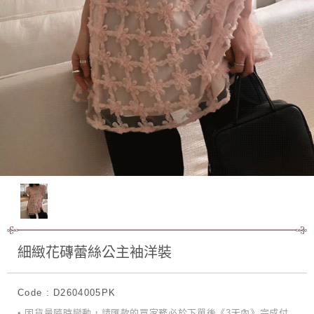
細緻花磚蕾絲公主袖洋裝
Code : D2604005PK
• 因貨量隨時變動，請匯款的買家務必於下單後《3天內》完成付