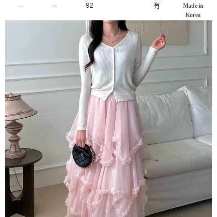
--
--
92
有
Made in
Korea