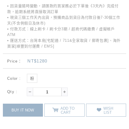
• 因貨量隨時變動，請匯款的買家務必於下單後《3天內》完成付
款，逾期系統將直接取消訂單
• 現貨三個工作天內出貨，預購商品到貨日為付款日後7-30個工作
天(不含例假日及休市)
• 付款方式：線上刷卡 / 刷卡分3期 / 超商代碼繳費 / 虛擬帳戶
ATM
• 運送方式：台灣本島[宅配通 / 711&全家取貨 / 郵寄包裹]、海外
買家[順豐到付運費 / EMS]
NT$1280
Price：
Color :
粉
Qty :
ADD TO
WISH
BUY IT NOW
CART
LIST