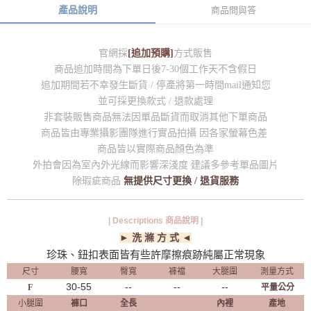
產品說明
商品問與答
官網採
[追加預購]
方式販售
商品追加時間為下單日後7-30個工作天不含假日
追加期間若不幸發生斷貨 / 停產將第一時間mail通知您
並可採更換款式 / 退款處理
非套裝販售商品無法因單品斷貨而取消其他下單商品
商品皆由專業攝影團隊進行實品拍攝 因各家螢幕色差
商品皆以實際商品顏色為準
外拍會因為室內外光線而影響深淺度 建議多參考單品圖片
除瑕疵商品
無提供尺寸更換 / 退貨服務
| Descriptions 商品說明 |
► 洗 滌 方 式 ◄
珍珠、鈕扣表面皆有些許摩擦痕跡純屬正常現象
尺寸
腰寬
臀寬
褲襠
大腿圍
測量方式
30-55
--
--
--
F
平量公分
小腿圍
褲口
全長
內裡
產地