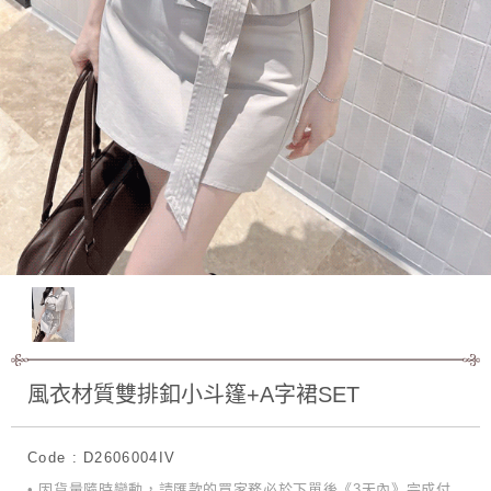
風衣材質雙排釦小斗篷+A字裙SET
Code : D2606004IV
• 因貨量隨時變動，請匯款的買家務必於下單後《3天內》完成付