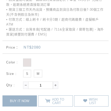
款，逾期系統將直接取消訂單
• 現貨三個工作天內出貨，預購商品到貨日為付款日後7-30個工作
天(不含例假日及休市)
• 付款方式：線上刷卡 / 刷卡分3期 / 超商代碼繳費 / 虛擬帳戶
ATM
• 運送方式：台灣本島[宅配通 / 711&全家取貨 / 郵寄包裹]、海外
買家[順豐到付運費 / EMS]
NT$2080
Price：
Color :
Size :
S
M
Qty :
ADD TO
WISH
BUY IT NOW
CART
LIST