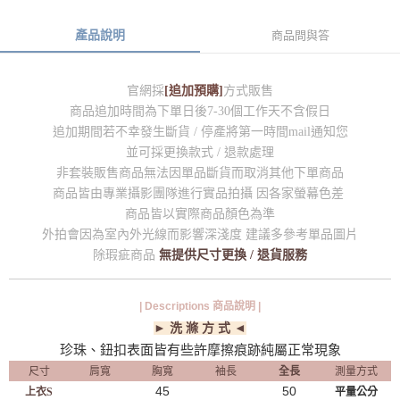
產品說明
商品問與答
官網採
[追加預購]
方式販售
商品追加時間為下單日後7-30個工作天不含假日
追加期間若不幸發生斷貨 / 停產將第一時間mail通知您
並可採更換款式 / 退款處理
非套裝販售商品無法因單品斷貨而取消其他下單商品
商品皆由專業攝影團隊進行實品拍攝 因各家螢幕色差
商品皆以實際商品顏色為準
外拍會因為室內外光線而影響深淺度 建議多參考單品圖片
除瑕疵商品
無提供尺寸更換 / 退貨服務
| Descriptions 商品說明 |
► 洗 滌 方 式 ◄
珍珠、鈕扣表面皆有些許摩擦痕跡純屬正常現象
尺寸
肩寬
胸寬
袖長
全長
測量方式
45
50
上衣S
平量公分