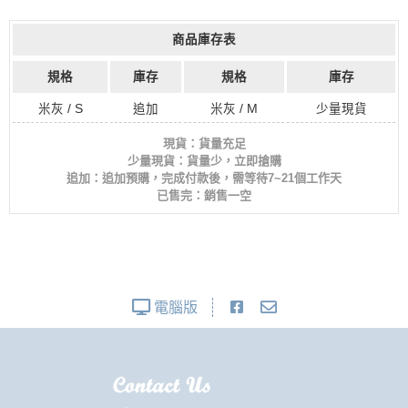
商品庫存表
規格
庫存
規格
庫存
米灰 / S
追加
米灰 / M
少量現貨
現貨：貨量充足
少量現貨：貨量少，立即搶購
追加：追加預購，完成付款後，需等待7~21個工作天
已售完：銷售一空
電腦版