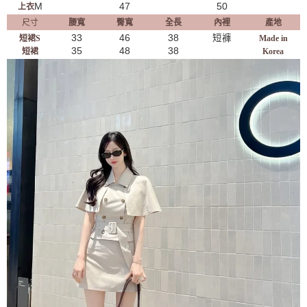
M
47
50
上衣
尺寸
腰寬
臀寬
全長
內裡
產地
33
46
38
短褲
短裙S
Made in
35
48
38
短裙
Korea