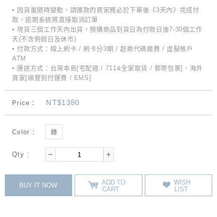
• 因貨量隨時變動，請匯款的買家務必於下單後《3天內》完成付
款，逾期系統將直接取消訂單
• 現貨三個工作天內出貨，預購商品到貨日為付款日後7-30個工作
天(不含例假日及休市)
• 付款方式：線上刷卡 / 刷卡分3期 / 超商代碼繳費 / 虛擬帳戶
ATM
• 運送方式：台灣本島[宅配通 / 711&全家取貨 / 郵寄包裹]、海外
買家[順豐到付運費 / EMS]
NT$1380
Price：
Color :
綠
Qty :
ADD TO
WISH
BUY IT NOW
CART
LIST