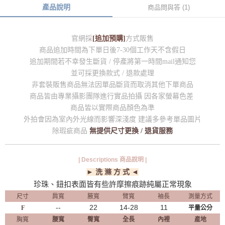
產品說明
商品問與答 (1)
官網採
[追加預購]
方式販售
商品追加時間為下單日後7-30個工作天不含假日
追加期間若不幸發生斷貨 / 停產將第一時間mail通知您
並可採更換款式 / 退款處理
非套裝販售商品無法因單品斷貨而取消其他下單商品
商品皆由專業攝影團隊進行實品拍攝 因各家螢幕色差
商品皆以實際商品顏色為準
外拍會因為室內外光線而影響深淺度 建議多參考單品圖片
除瑕疵商品
無提供尺寸更換 / 退貨服務
| Descriptions 商品說明 |
► 洗 滌 方 式 ◄
珍珠、鈕扣表面皆有些許摩擦痕跡純屬正常現象
尺寸
肩寬
腋寬
臂寬
袖長
測量方式
--
22
14-28
11
F
平量公分
胸寬
腰寬
臀寬
全長
內裡
產地