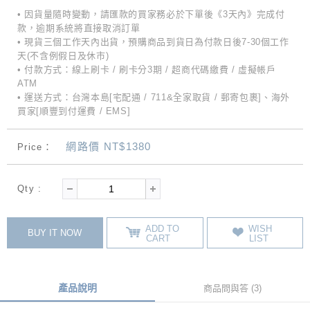
• 因貨量隨時變動，請匯款的買家務必於下單後《3天內》完成付
款，逾期系統將直接取消訂單
• 現貨三個工作天內出貨，預購商品到貨日為付款日後7-30個工作
天(不含例假日及休市)
• 付款方式：線上刷卡 / 刷卡分3期 / 超商代碼繳費 / 虛擬帳戶
ATM
• 運送方式：台灣本島[宅配通 / 711&全家取貨 / 郵寄包裹]、海外
買家[順豐到付運費 / EMS]
網路價 NT$1380
Price：
Qty :
ADD TO
WISH
BUY IT NOW
CART
LIST
產品說明
商品問與答 (3)