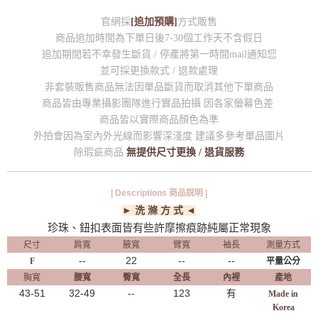
官網採
[追加預購]
方式販售
商品追加時間為下單日後7-30個工作天不含假日
追加期間若不幸發生斷貨 / 停產將第一時間mail通知您
並可採更換款式 / 退款處理
非套裝販售商品無法因單品斷貨而取消其他下單商品
商品皆由專業攝影團隊進行實品拍攝 因各家螢幕色差
商品皆以實際商品顏色為準
外拍會因為室內外光線而影響深淺度 建議多參考單品圖片
除瑕疵商品
無提供尺寸更換 / 退貨服務
| Descriptions 商品說明 |
► 洗 滌 方 式 ◄
珍珠、鈕扣表面皆有些許摩擦痕跡純屬正常現象
尺寸
肩寬
腋寬
臂寬
袖長
測量方式
--
22
--
--
F
平量公分
胸寬
腰寬
臀寬
全長
內裡
產地
43-51
32-49
--
123
有
Made in
Korea