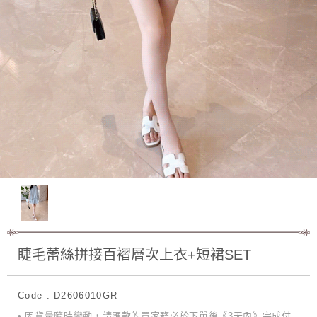
睫毛蕾絲拼接百褶層次上衣+短裙SET
Code : D2606010GR
• 因貨量隨時變動，請匯款的買家務必於下單後《3天內》完成付