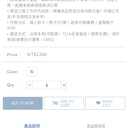
款，逾期系統將直接取消訂單
• 現貨三個工作天內出貨，預購商品到貨日為付款日後7-30個工作
天(不含例假日及休市)
• 付款方式：線上刷卡 / 刷卡分3期 / 超商代碼繳費 / 虛擬帳戶
ATM
• 運送方式：台灣本島[宅配通 / 711&全家取貨 / 郵寄包裹]、海外
買家[順豐到付運費 / EMS]
NT$1280
Price：
Color :
灰
Qty :
ADD TO
WISH
BUY IT NOW
CART
LIST
產品說明
商品問與答