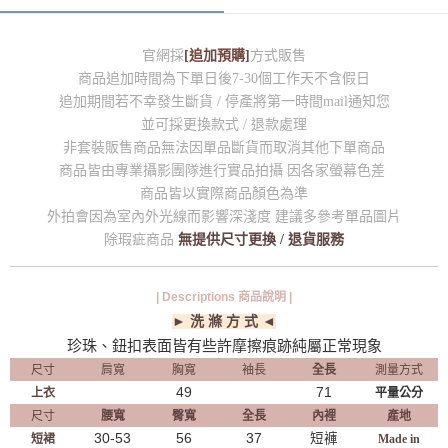
官網採
[追加預購]
方式販售
商品追加時間為下單日後7-30個工作天不含假日
追加期間若不幸發生斷貨 / 停產將第一時間mail通知您
並可採更換款式 / 退款處理
非套裝販售商品無法因單品斷貨而取消其他下單商品
商品皆由專業攝影團隊進行實品拍攝 因各家螢幕色差
商品皆以實際商品顏色為準
外拍會因為室內外光線而影響深淺度 建議多參考單品圖片
除瑕疵商品
無提供尺寸更換 / 退貨服務
| Descriptions 商品說明 |
► 洗 滌 方 式 ◄
珍珠、鈕扣表面皆有些許摩擦痕跡純屬正常現象
尺寸
肩寬
胸寬
袖長
全長
測量方式
49
71
上衣
平量公分
尺寸
腰寬
臀寬
全長
內裡
產地
30-53
56
37
短褲
短裙
Made in