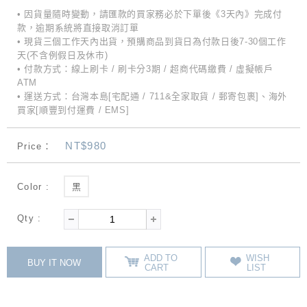
• 因貨量隨時變動，請匯款的買家務必於下單後《3天內》完成付
款，逾期系統將直接取消訂單
• 現貨三個工作天內出貨，預購商品到貨日為付款日後7-30個工作
天(不含例假日及休市)
• 付款方式：線上刷卡 / 刷卡分3期 / 超商代碼繳費 / 虛擬帳戶
ATM
• 運送方式：台灣本島[宅配通 / 711&全家取貨 / 郵寄包裹]、海外
買家[順豐到付運費 / EMS]
NT$980
Price：
Color :
黑
Qty :
ADD TO
WISH
BUY IT NOW
CART
LIST