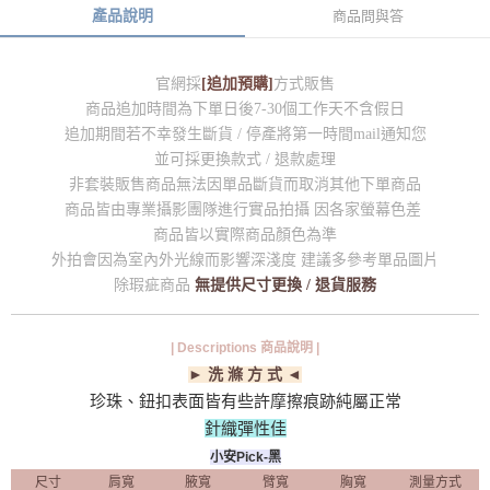
產品說明
商品問與答
官網採
[追加預購]
方式販售
商品追加時間為下單日後7-30個工作天不含假日
追加期間若不幸發生斷貨 / 停產將第一時間mail通知您
並可採更換款式 / 退款處理
非套裝販售商品無法因單品斷貨而取消其他下單商品
商品皆由專業攝影團隊進行實品拍攝 因各家螢幕色差
商品皆以實際商品顏色為準
外拍會因為室內外光線而影響深淺度 建議多參考單品圖片
除瑕疵商品
無提供尺寸更換 / 退貨服務
| Descriptions 商品說明 |
► 洗 滌 方 式 ◄
珍珠、鈕扣表面皆有些許摩擦痕跡純屬正常
針織彈性佳
小安Pick-黑
尺寸
肩寬
腋寬
臂寬
胸寬
測量方式