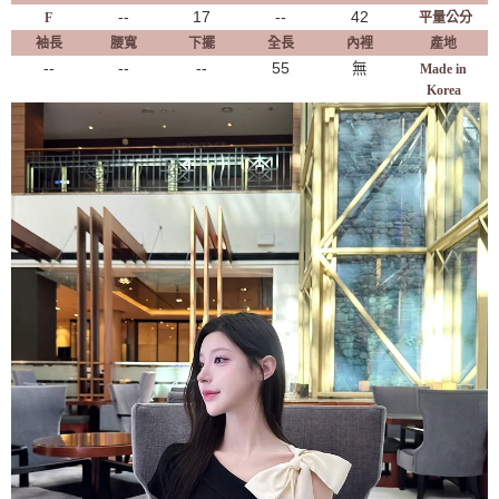
--
17
--
42
F
平量公分
袖長
腰寬
下擺
全長
內裡
產地
--
--
--
55
無
Made in
Korea