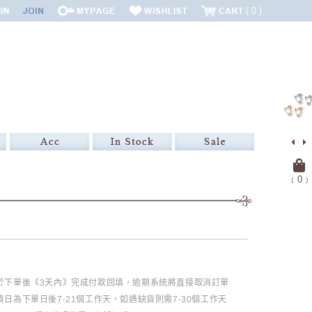
0
﹝
0
﹞
必於下單後《3天內》完成付款回填，逾期系統將直接取消訂單
日為下單日後7-21個工作天，如遇缺貨則需7-30個工作天