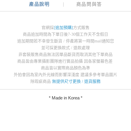
產品說明
商品問與答
官網採
[追加預購]
方式販售
商品追加時間為下單日後7-30個工作天不含假日
追加期間若不幸發生斷貨 / 停產將第一時間mail通知您
並可採更換款式 / 退款處理
非套裝販售商品無法因單品斷貨而取消其他下單商品
商品皆由專業攝影團隊進行實品拍攝 因各家螢幕色差
商品皆以實際商品顏色為準
外拍會因為室內外光線而影響深淺度 建議多參考單品圖片
除瑕疵商品
無提供尺寸更換 / 退貨服務
* Made in Korea *