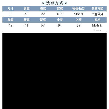
► 洗 滌 方 式 ◄
尺寸
肩寬
腋
寬
臂
寬
袖長/袖口
測量方式
46
22
18.5
58/13
F
平量公分
胸寬
腰寬
臀寬
全長
內裡
產地
49
41
57
94
無
Made in
Korea