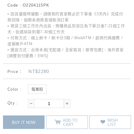
Code : O2204115PK
• 因貨量隨時變動，請匯款的買家務必於下單後《3天內》完成付
款回填，逾期系統將直接取消訂單
• 現貨三個工作天內出貨，預購商品到貨日為下單日後7-21個工作
天，如遇缺貨則需7-30個工作天
• 付款方式：線上刷卡 / 刷卡分3期 / WebATM / 超商代碼繳費 /
虛擬帳戶ATM
• 運送方式：台灣本島[宅配通 / 全家取貨 / 郵寄包裹]、海外買家
[順豐到付運費 / EMS]
NT$2280
Price：
Color :
莓果粉
Qty :
ADD TO
WISH
BUY IT NOW
CART
LIST