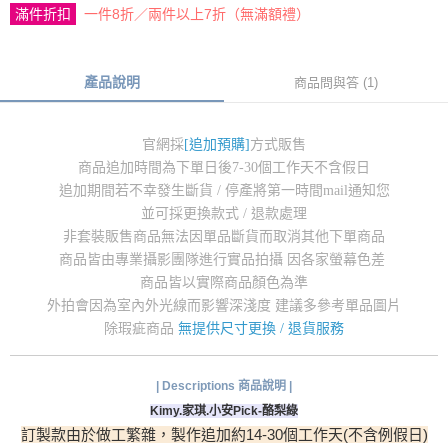
滿件折扣
一件8折／兩件以上7折（無滿額禮）
產品說明
商品問與答 (1)
官網採
[追加預購]
方式販售
商品追加時間為下單日後7-30個工作天不含假日
追加期間若不幸發生斷貨 / 停產將第一時間mail通知您
並可採更換款式 / 退款處理
非套裝販售商品無法因單品斷貨而取消其他下單商品
商品皆由專業攝影團隊進行實品拍攝 因各家螢幕色差
商品皆以實際商品顏色為準
外拍會因為室內外光線而影響深淺度 建議多參考單品圖片
除瑕疵商品
無提供尺寸更換 / 退貨服務
| Descriptions 商品說明 |
Kimy.家琪.小安Pick-酪梨綠
訂製款由於做工繁雜，製作追加
約14-30個工作天(不含例假日)