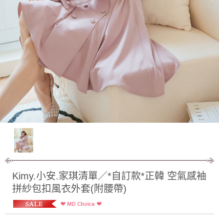
Kimy.小安.家琪清單／*自訂款*正韓 空氣感袖
拼紗包扣風衣外套(附腰帶)